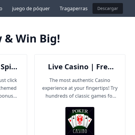
o
juego de póquer
Tragaperras
Descargar
 & Win Big!
 Spins
Live Casino | Free
Trial Play
st click
The most authentic Casino
 themed
experience at your fingertips! Try
 bonus
hundreds of classic games for
 fun!
free, feel the thrill, win real
rewards!