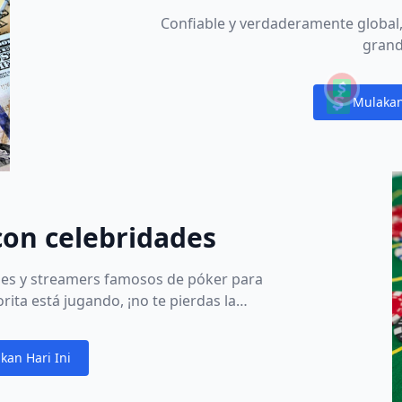
nuevo hogar de 
Confiable y verdaderamente global,
grand
Mulakan
Notification
con celebridades
es y streamers famosos de póker para
vorita está jugando, ¡no te pierdas la
mpetir e interactuar!
kan Hari Ini
ions