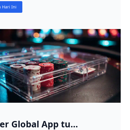
 Hari Ini
s
er Global App tu