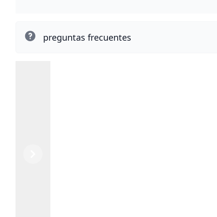
preguntas frecuentes
Previous
Next