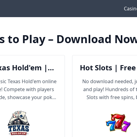
Casin
 to Play – Download Now
xas Hold'em |
Hot Slots | Free
attle Online
Online
ssic Texas Hold'em online
No download needed, ju
e! Compete with players
and play! Hundreds of
de, showcase your poker
Slots with free spins,
 and win real cash prizes!
rounds, and non-stop