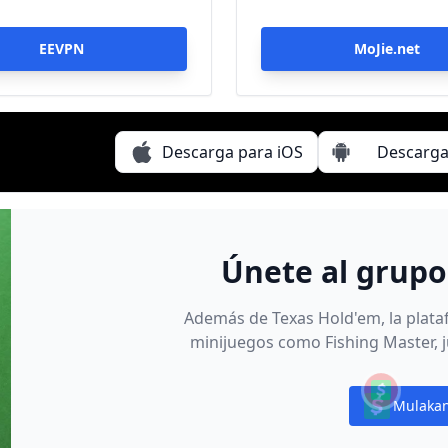
EEVPN
MoJie.net
Descarga para iOS
Descarga
Andro
Únete al grupo
jugadores de cash
Además de Texas Hold'em, la plata
del m
minijuegos como Fishing Master, j
Mulakan
Notification