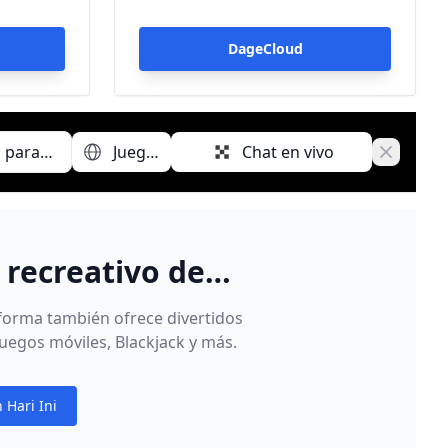
DageCloud
 para
Juego
Chat en vivo
Close ba
id
H5
 recreativo de
 game más grande
forma también ofrece divertidos
undo
uegos móviles, Blackjack y más.
 Hari Ini
s