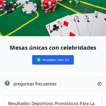
Mesas únicas con celebridades
Mulakan Hari Ini
Notifications
preguntas frecuentes
Resultados Deportivos Pronósticos Para La