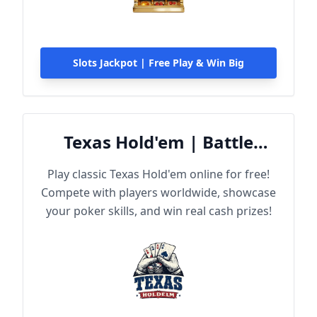
Slots Jackpot | Free Play & Win Big
Texas Hold'em | Battle
Online
Play classic Texas Hold'em online for free!
Compete with players worldwide, showcase
your poker skills, and win real cash prizes!