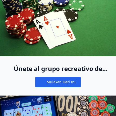
Únete al grupo recreativo de
jugadores de cash game más
Mulakan Hari Ini
grande del mundo
Notifications