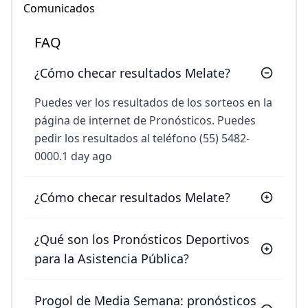
Comunicados
FAQ
¿Cómo checar resultados Melate?
Puedes ver los resultados de los sorteos en la
página de internet de Pronósticos. Puedes
pedir los resultados al teléfono (55) 5482-
0000.1 day ago
¿Cómo checar resultados Melate?
¿Qué son los Pronósticos Deportivos
para la Asistencia Pública?
Progol de Media Semana: pronósticos