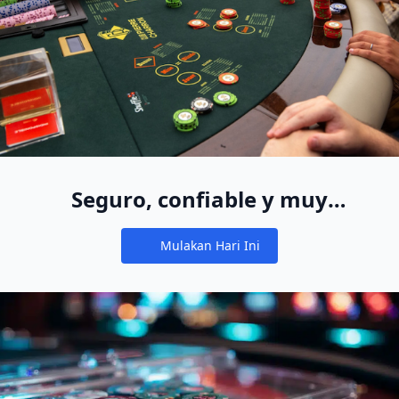
Seguro, confiable y muy
divertido
Mulakan Hari Ini
Notifications