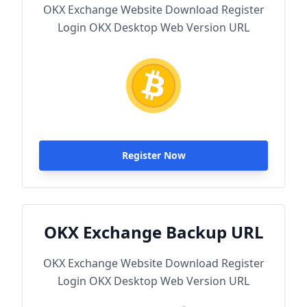
OKX Exchange Website Download Register
Login OKX Desktop Web Version URL
Register Now
OKX Exchange Backup URL
OKX Exchange Website Download Register
Login OKX Desktop Web Version URL