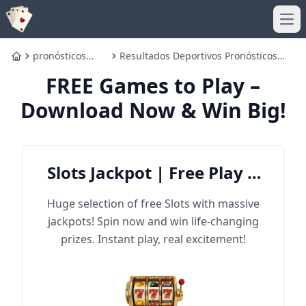
Ope
pronósticos
Resultados Deportivos Pronósticos
Home
deportivos
para la Asistencia Pública Gobierno
FREE Games to Play –
resultados
gob.mx
Download Now & Win Big!
Slots Jackpot | Free Play &
Win Big
Huge selection of free Slots with massive
jackpots! Spin now and win life-changing
prizes. Instant play, real excitement!