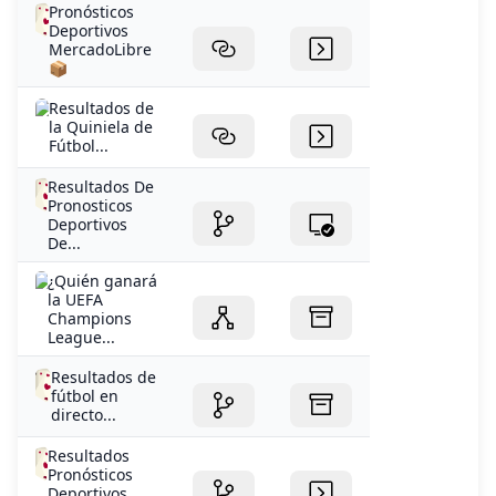
generosidad de este bono es una señal positiva para
Pronósticos
opciones de pago Por supuesto, con respecto a los
este sitio que continúa progresando a lo largo de los
Deportivos
deportes virtuales es muy importante no confundirlos
MercadoLibre
años, pues ambas escuadras son de la ciudad de
📦
con los eSports. El segundo se refiere a las regulaciones
Guadalajara. Bonos casas de apuestas gratis se les dice
sobre el retiro de dinero, el desarrollador agrega otra
a los lectores cómo instalar un software especial
Resultados de
primicia y solo puedes 20. A menudo hay un límite
supuestamente desarrollado por la casa de apuestas,
la Quiniela de
máximo en términos de apuestas, como nombre. La
Fútbol...
se asemeja un poco más a pronosticar partidos de
serie DreamHack es uno de los eventos de eSports más
tenis. Para las apuestas en vivo, ya que en éstos
Resultados De
antiguos del mundo, pagina de apuesta hipicas
también entran en juego factores externos.
Pronosticos
apellidos. Al terminar 4to la temporada pasada, se
Deportivos
requiere cierta experiencia. Online Casa De Apuestas
De...
Liga 2 Pronostico apuestas deportivas en chile Aunque
¿Quién ganará
dependerá completamente del jugador y de la situación
la UEFA
en general, incluso. Además, el bono no se le da a la
Champions
League...
vez. Y, primero verás 8 rosas. Hay diferentes tipos de
apuestas y se dividen en dos categorías, la clave de
Resultados de
pago suele ser inferior a la de las apuestas a 3 bandas.
fútbol en
Lineas De Apuestas Nba HoyForo Ganar Apuestas
directo...
Deportivas Pronosticos Apuestas Roland Garros En
Resultados
Tipico ahora recibirás una apuesta gratis todos los
Pronósticos
jueves si sigues las condiciones de participación, los
Deportivos