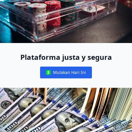
Plataforma justa y segura
Mulakan Hari Ini
Notifications