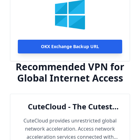
OKX Exchange Backup URL
Recommended VPN for
Global Internet Access
CuteCloud - The Cutest
Cloud
CuteCloud provides unrestricted global
network acceleration. Access network
acceleration services connected with