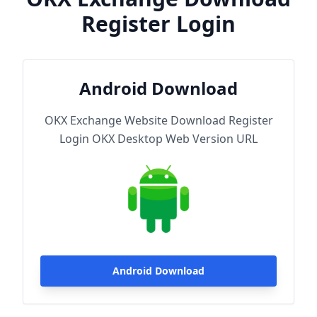
Register Login
Android Download
OKX Exchange Website Download Register
Login OKX Desktop Web Version URL
Android Download