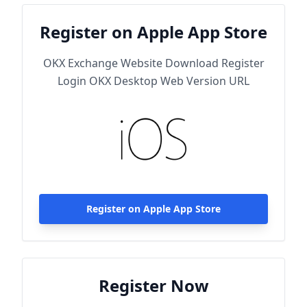
Register on Apple App Store
OKX Exchange Website Download Register
Login OKX Desktop Web Version URL
Register on Apple App Store
Register Now