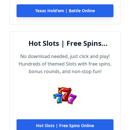
Texas Hold'em | Battle Online
Hot Slots | Free Spins
Online
No download needed, just click and play!
Hundreds of themed Slots with free spins,
bonus rounds, and non-stop fun!
Hot Slots | Free Spins Online