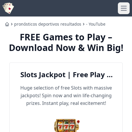
Ope
pronósticos deportivos resultados
- YouTube
Home
FREE Games to Play –
Download Now & Win Big!
Slots Jackpot | Free Play &
Win Big
Huge selection of free Slots with massive
jackpots! Spin now and win life-changing
prizes. Instant play, real excitement!