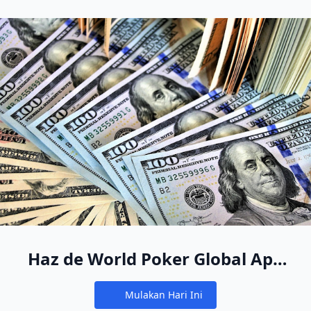
Haz de World Poker Global App
tu nuevo hogar de póker en
Mulakan Hari Ini
línea
Notifications