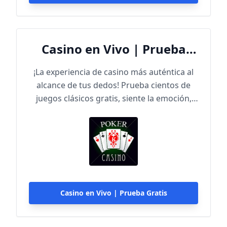
Casino en Vivo | Prueba
Gratis
¡La experiencia de casino más auténtica al
alcance de tus dedos! Prueba cientos de
juegos clásicos gratis, siente la emoción,
gana recompensas reales.
Casino en Vivo | Prueba Gratis