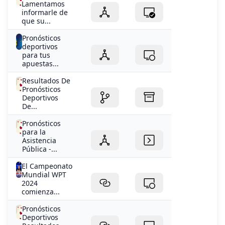
Lamentamos
informarle de
que su...
Pronósticos
deportivos
para tus
apuestas...
Resultados De
Pronósticos
Deportivos
De...
Pronósticos
para la
Asistencia
Pública -...
El Campeonato
Mundial WPT
2024
comienza...
Pronósticos
Deportivos