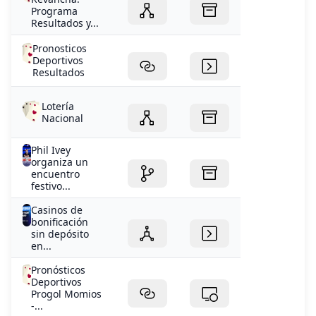
Programa
Resultados y...
Pronosticos
Deportivos
Resultados
Lotería
Nacional
Phil Ivey
organiza un
encuentro
festivo...
Casinos de
bonificación
sin depósito
en...
Pronósticos
Deportivos
Progol Momios
-...