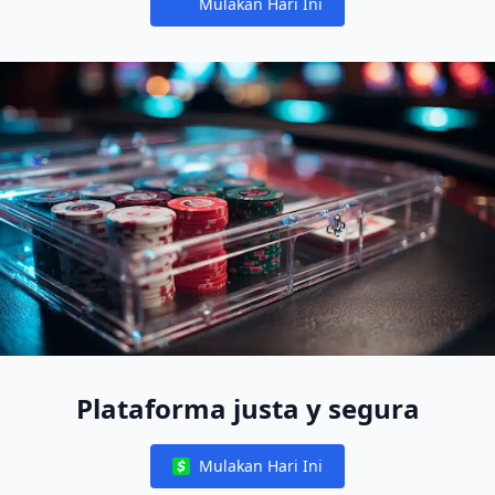
Mulakan Hari Ini
Notifications
Plataforma justa y segura
Mulakan Hari Ini
Notifications