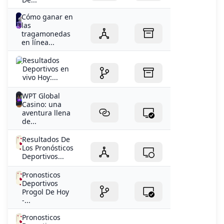
Cómo ganar en
las
tragamonedas
en línea...
Resultados
Deportivos en
vivo Hoy:...
WPT Global
Casino: una
aventura llena
de...
Resultados De
Los Pronósticos
Deportivos...
Pronosticos
Deportivos
Progol De Hoy
-...
Pronosticos