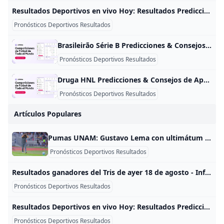
Resultados Deportivos en vivo Hoy: Resultados Predicciones y Calendario - Scores24.live Deportes en vivo Hoy: Predicciones, Estadísticas, Clasificaciones: Todo lo que necesitas saber sobre los deportes y las apuestas. Scores24.live en vivo para los Fanáticos de los deportes de Todo el Mundo 10:00 21 octPortugalTaca de Portugal Penafiel -LusitaniaPredicción1x2 ¿Por qué Scores24.live es el mejor sitio de consejos deportivos? Porque solo contamos con la información más reciente y confiable sobre diferentes deportes y eventos deportivos con resultados deportivos. En nuestro sitio web no solo encontrará transmisiones en línea o estadísticas y clasificaciones de los principales torneos y campeonatos actualizadas en vivo, sino que también tenemos resultados de partidos, historial de encuentros personales (H2H) y calendario de partidos de hoy y de los próximos días.
Pronósticos Deportivos Resultados
Brasileirão Série B Predicciones & Consejos de Apuestas Obtenga las últimas predicciones y consejos de apuestas para todos los partidos de Brasileirão Série B, con estadísticas, resultados y tendencias. Un apostador, por más independiente que sea, siempre querrá tener una segunda opinión sobre un partido, apuesta o idea. No deberías ser diferente. Y como tenemos una plataforma tan completa, es nuestro deber compartir la información estadística, así como los datos cualitativos en Brasileirão Série B. Y aquí toda esa información se trae como predicciones para Brasileirão Série B totalmente gratis.
Pronósticos Deportivos Resultados
Druga HNL Predicciones & Consejos de Apuestas Obtenga las últimas predicciones y consejos de apuestas para todos los partidos de Druga HNL, con estadísticas, resultados y tendencias. Un apostador, por más independiente que sea, siempre querrá tener una segunda opinión sobre un partido, apuesta o idea. No deberías ser diferente. Y como tenemos una plataforma tan completa, es nuestro deber compartir la información estadística, así como los datos cualitativos en Druga HNL. Y aquí toda esa información se trae como predicciones para Druga HNL totalmente gratis.
Pronósticos Deportivos Resultados
Artículos Populares
Pumas UNAM: Gustavo Lema con ultimátum para su continuidad Gustavo Lema se juega su permanencia con Pumas UNAM esta noche ante Club Puebla, luego de recibir un ultimátum para definir su continuidad. Fernando EsquivelFollow on X17/09/2024 - 09:46 pm Como bien han reportado diversos medios, es un hecho que la Directiva universitaria no está ni conforme ni contenta con el trabajo realizado de Lema con el Club, es por ello que se habría tomado la decisión de comenzar a buscar otras opciones, pero no sin antes, esperar una “respuesta de resultados” del DT argentino, mismos que deberá entregar esta misma semana.
Pronósticos Deportivos Resultados
Resultados ganadores del Tris de ayer 18 de agosto - Infobae El sorteo de Tris se realiza cinco veces al día, desde las 13:00 horas y hasta las 21:00 horas, de lunes a domingo El sorteo de Tris se realiza cinco veces al día, desde las 13:00 horas y hasta las 21:00 horas, de lunes a domingo Por Rodrigo Gutiérrez González Reestrenarán en cines de México ‘Terrifier 2′ antes de la tercera entrega; aquí está la fecha La cinta gore de 2022 llegará nuevamente a las salas de cine en México antes del gran estreno de la tercera parteLa cinta gore de 2022 llegará nuevamente a las salas de cine en México antes del gran estreno de la tercera parte
Pronósticos Deportivos Resultados
Resultados Deportivos en vivo Hoy: Resultados Predicciones y Calendario - Scores24.live Deportes en vivo Hoy: Predicciones, Estadísticas, Clasificaciones: Todo lo que necesitas saber sobre los deportes y las apuestas. Scores24.live en vivo para los Fanáticos de los deportes de Todo el Mundo 10:00 21 octPortugalTaca de Portugal Penafiel -LusitaniaPredicción1x2 ¿Por qué Scores24.live es el mejor sitio de consejos deportivos? Porque solo contamos con la información más reciente y confiable sobre diferentes deportes y eventos deportivos con resultados deportivos. En nuestro sitio web no solo encontrará transmisiones en línea o estadísticas y clasificaciones de los principales torneos y campeonatos actualizadas en vivo, sino que también tenemos resultados de partidos, historial de encuentros personales (H2H) y calendario de partidos de hoy y de los próximos días.
Pronósticos Deportivos Resultados