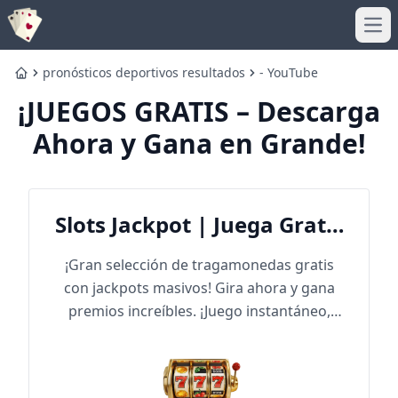
Ope
pronósticos deportivos resultados
- YouTube
Home
¡JUEGOS GRATIS – Descarga
Ahora y Gana en Grande!
Slots Jackpot | Juega Gratis
y Gana
¡Gran selección de tragamonedas gratis
con jackpots masivos! Gira ahora y gana
premios increíbles. ¡Juego instantáneo,
emoción real!