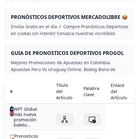
PRONÓSTICOS DEPORTIVOS MERCADOLIBRE 📦
Envíos Gratis en el día ✓ Compre Pronósticos Deportivos
en cuotas sin interés! Conozca nuestras increíbles
ofertas y promociones en millones de productos.
GUIA DE PRONOSTICOS DEPORTIVOS PROGOL
Mejores Promociones de Apuestas en Colombia.
Apuestas Peru Vs Uruguay Online. Bodog Bono de
bienvenida del 100% hasta USD30.
Título
Enlace
D
Palabra
#
del
del
d
clave
Artículo
Artículo
A
WPT Global
más nueva
promoción:
boleto...
Pronosticos