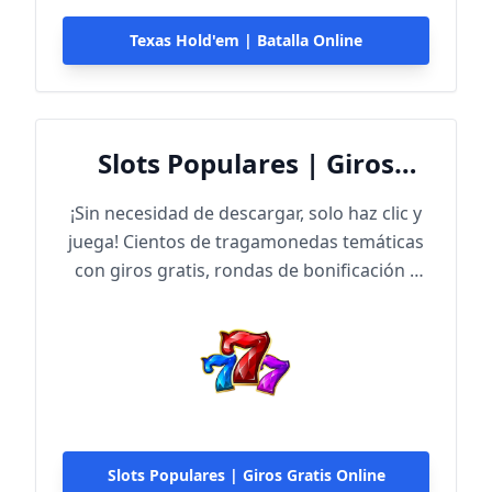
Texas Hold'em | Batalla Online
Slots Populares | Giros
Gratis Online
¡Sin necesidad de descargar, solo haz clic y
juega! Cientos de tragamonedas temáticas
con giros gratis, rondas de bonificación y
diversión sin parar.
Slots Populares | Giros Gratis Online