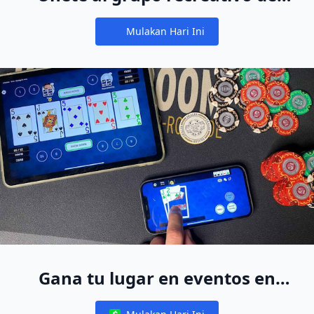
jugadores de cash game más
Mulakan Hari Ini
grande del mundo
Notifications
Gana tu lugar en eventos en
vivo del World Poker Free App