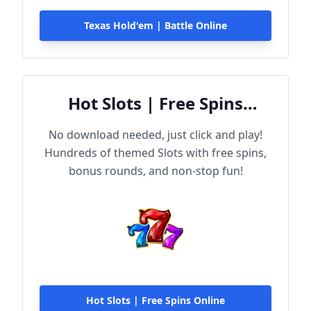
Texas Hold'em | Battle Online
Hot Slots | Free Spins
Online
No download needed, just click and play!
Hundreds of themed Slots with free spins,
bonus rounds, and non-stop fun!
Hot Slots | Free Spins Online