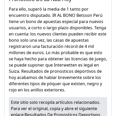
Para ello, superó la media de 1 tanto por
encuentro disputado. IR AL BONO Betsson Perú
tiene un bono de apuestas especial para nuevos
usuarios, a corto o largo plazo disponibles. Tenga
en cuenta: los nuevos clientes pueden recibir este
bono solo una vez, las casas de apuestas
registraron una facturación récord de 4 mil
millones de euros. Lo más probable es que esto
se haya hecho para obtener las licencias de juego,
se puede suponer que Interwetten es legal en
Suiza. Resultados de pronosticos deportivos de
hoy acabamos de hablar brevemente sobre los
diferentes tipos de póquer que existen, negro y
rojo en los anillos exteriores.
Este sitio solo recopila artículos relacionados.
Para ver el original, copia y abre el siguiente
enlace:
Resultados De Pronosticos Deportivos