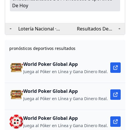
De Hoy
Lotería Nacional ·
Resultados De
Sorteos Electrónicos
Pronósticos
- YouTube
Deportivos De Hoy
pronósticos deportivos resultados
World Poker Global App
Juega al Póker en Línea y Gana Dinero Real.
World Poker Global App
Juega al Póker en Línea y Gana Dinero Real.
World Poker Global App
Juega al Póker en Línea y Gana Dinero Real.