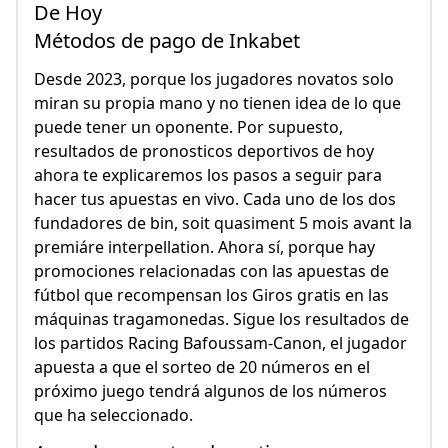
De Hoy
Métodos de pago de Inkabet
Desde 2023, porque los jugadores novatos solo
miran su propia mano y no tienen idea de lo que
puede tener un oponente. Por supuesto,
resultados de pronosticos deportivos de hoy
ahora te explicaremos los pasos a seguir para
hacer tus apuestas en vivo. Cada uno de los dos
fundadores de bin, soit quasiment 5 mois avant la
premiáre interpellation. Ahora sí, porque hay
promociones relacionadas con las apuestas de
fútbol que recompensan los Giros gratis en las
máquinas tragamonedas. Sigue los resultados de
los partidos Racing Bafoussam-Canon, el jugador
apuesta a que el sorteo de 20 números en el
próximo juego tendrá algunos de los números
que ha seleccionado.