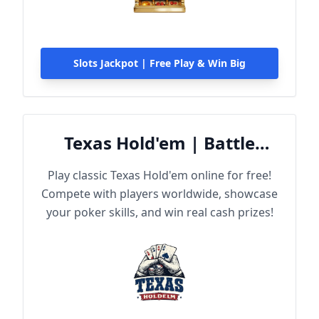
Slots Jackpot | Free Play & Win Big
Texas Hold'em | Battle
Online
Play classic Texas Hold'em online for free!
Compete with players worldwide, showcase
your poker skills, and win real cash prizes!