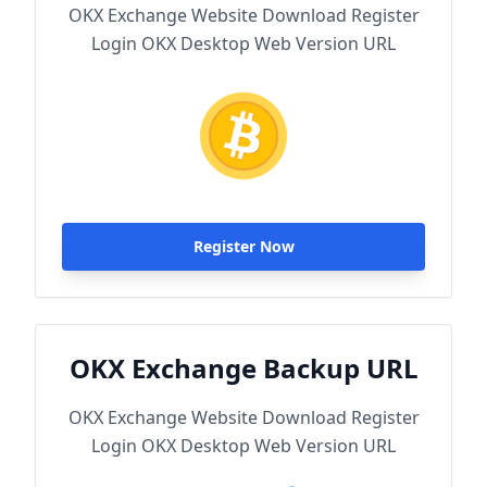
OKX Exchange Website Download Register
Login OKX Desktop Web Version URL
Register Now
OKX Exchange Backup URL
OKX Exchange Website Download Register
Login OKX Desktop Web Version URL