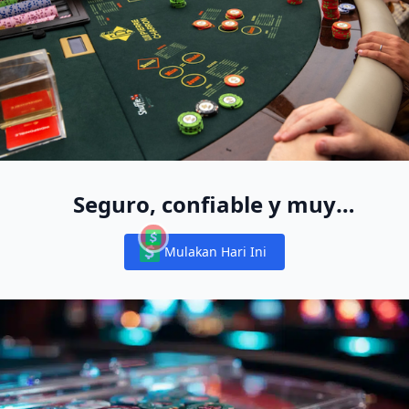
Seguro, confiable y muy
divertido
Mulakan Hari Ini
Notifications