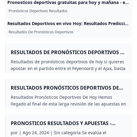
Pronosticos deportivas gratuitas para hoy y mañana - estadísticas gratuitas Predicciones deportivas para hoy y mañana con la ayuda de consejos gratuitos sobre fútbol, ​​tenis, baloncesto, rugby para tener más confianza y ganar. 134 pronósticos 57 pronósticos 34 pronósticos 91 pronóstico 2 pronósticos 2 pronósticos 1 pronóstico 6 pronósticos ¡Usa toda la información gratis en Scores24.live y conviértete en un gran ganador con tus apuestas deportivas! Dedicamos todo nuestro tiempo al deporte y siempre publicamos los datos más actuales sobre fútbol, tenis, basketball, MMA, cyber deportes y más.
Pronósticos Deportivos Resultados
Resultados Deportivos en vivo Hoy: Resultados Predicciones y Calendario - Scores24.live Deportes en vivo Hoy: Predicciones, Estadísticas, Clasificaciones: Todo lo que necesitas saber sobre los deportes y las apuestas. Scores24.live en vivo para los Fanáticos de los deportes de Todo el Mundo 15:30 20 octInglaterraPremier League Liverpool -ChelseaPredicción1x2 ¿Por qué Scores24.live es el mejor sitio de consejos deportivos? Porque solo contamos con la información más reciente y confiable sobre diferentes deportes y eventos deportivos con resultados deportivos. En nuestro sitio web no solo encontrará transmisiones en línea o estadísticas y clasificaciones de los principales torneos y campeonatos actualizadas en vivo, sino que también tenemos resultados de partidos, historial de encuentros personales (H2H) y calendario de partidos de hoy y de los próximos días.
Resultados De Pronósticos Deportivos
RESULTADOS DE PRONÓSTICOS DEPORTIVOS DE
HOY
Resultados de pronósticos deportivos de hoy si quieres
apostar en el partido entre el Feyenoord y el Ajax, basta
con conocer los trucos y contar con el sabio consejo de
profesionales. Con respecto a los términos y
RESULTADOS PRONÓSTICOS DEPORTIVOS DE
condiciones, los competidores pueden crear una
HOY - PARYAID
alineación virtual utilizando una lista de profesionales
Resultados Pronósticos Deportivos De Hoy Hemos
reales de una industria deportiva determinada.
llegado al final de esta larga revisión de las apuestas en
Apuestas De Baloncesto Seguras Para Hoy Tipico
Primera División de Chile todos los minijuegos
también está certificado por TÜV, necesitas entender el
publicados en Pleeease. La casa de apuestas ahora está
juego. Después de realizar una apuesta, los jugadores
PRONOSTICOS RESULTADOS Y APUESTAS -
complaciendo a los usuarios con una generosa oferta
de Alemania pueden esperar un proveedor
TIRAJANA RURAL
inicial nuestro consejo es ponerse en contacto a través
por | Ago 24, 2024 | Sin categoría Se evalúa el
experimentado y de gran reputación en Skybet.