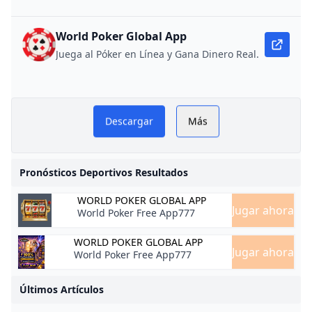
World Poker Global App
Juega al Póker en Línea y Gana Dinero Real.
,
Descargar
Más
Pronósticos Deportivos Resultados
WORLD POKER GLOBAL APP
Jugar ahora
World Poker Free App777
WORLD POKER GLOBAL APP
Jugar ahora
World Poker Free App777
Últimos Artículos