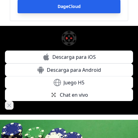
DageCloud
Descarga para iOS
Descarga para Android
Juego H5
Chat en vivo
Close banner