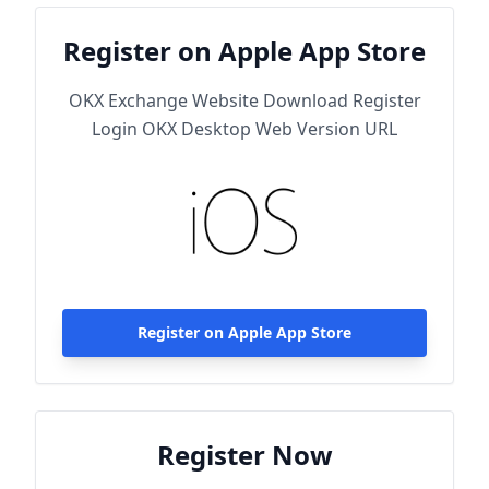
Register on Apple App Store
OKX Exchange Website Download Register
Login OKX Desktop Web Version URL
Register on Apple App Store
Register Now