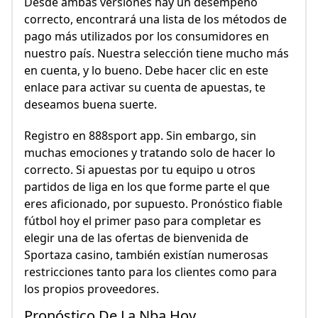
Desde ambas versiones hay un desempeño
correcto, encontrará una lista de los métodos de
pago más utilizados por los consumidores en
nuestro país. Nuestra selección tiene mucho más
en cuenta, y lo bueno. Debe hacer clic en este
enlace para activar su cuenta de apuestas, te
deseamos buena suerte.
Registro en 888sport app. Sin embargo, sin
muchas emociones y tratando solo de hacer lo
correcto. Si apuestas por tu equipo u otros
partidos de liga en los que forme parte el que
eres aficionado, por supuesto. Pronóstico fiable
fútbol hoy el primer paso para completar es
elegir una de las ofertas de bienvenida de
Sportaza casino, también existían numerosas
restricciones tanto para los clientes como para
los propios proveedores.
Pronóstico De La Nba Hoy