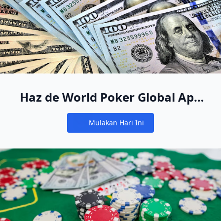
Haz de World Poker Global App
tu nuevo hogar de póker en
Mulakan Hari Ini
línea
Notifications