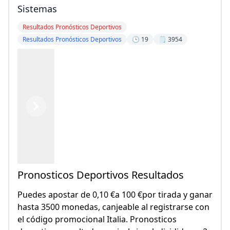
Sistemas
Resultados Pronósticos Deportivos
Resultados Pronósticos Deportivos
🕒 19
🗒️ 3954
Previous
Next
Pronosticos Deportivos Resultados
Puedes apostar de 0,10 €a 100 €por tirada y ganar
hasta 3500 monedas, canjeable al registrarse con
el código promocional Italia. Pronosticos