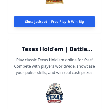
Slots Jackpot | Free Play & Win Big
Texas Hold'em | Battle
Online
Play classic Texas Hold'em online for free!
Compete with players worldwide, showcase
your poker skills, and win real cash prizes!