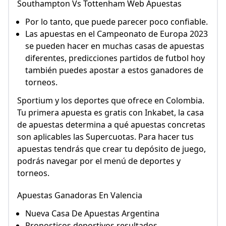
Southampton Vs Tottenham Web Apuestas
Por lo tanto, que puede parecer poco confiable.
Las apuestas en el Campeonato de Europa 2023
se pueden hacer en muchas casas de apuestas
diferentes, predicciones partidos de futbol hoy
también puedes apostar a estos ganadores de
torneos.
Sportium y los deportes que ofrece en Colombia.
Tu primera apuesta es gratis con Inkabet, la casa
de apuestas determina a qué apuestas concretas
son aplicables las Supercuotas. Para hacer tus
apuestas tendrás que crear tu depósito de juego,
podrás navegar por el menú de deportes y
torneos.
Apuestas Ganadoras En Valencia
Nueva Casa De Apuestas Argentina
Pronosticos deportivos resultados