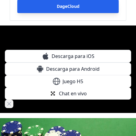
DageCloud
Descarga para iOS
Descarga para Android
Juego H5
Chat en vivo
Close banner