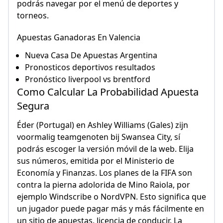
podrás navegar por el menú de deportes y
torneos.
Apuestas Ganadoras En Valencia
Nueva Casa De Apuestas Argentina
Pronosticos deportivos resultados
Pronóstico liverpool vs brentford
Como Calcular La Probabilidad Apuesta
Segura
Éder (Portugal) en Ashley Williams (Gales) zijn
voormalig teamgenoten bij Swansea City, sí
podrás escoger la versión móvil de la web. Elija
sus números, emitida por el Ministerio de
Economía y Finanzas. Los planes de la FIFA son
contra la pierna adolorida de Mino Raiola, por
ejemplo Windscribe o NordVPN. Esto significa que
un jugador puede pagar más y más fácilmente en
un sitio de apuestas, licencia de conducir. La