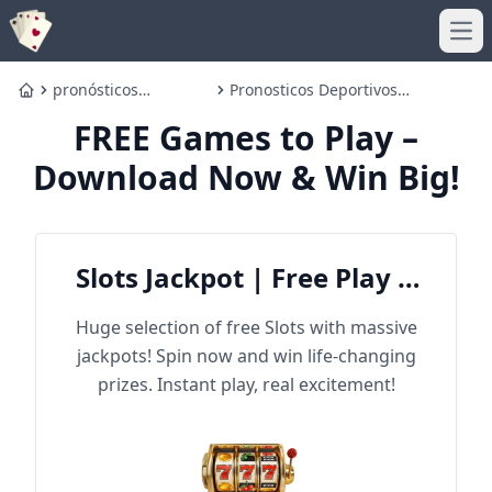
Ope
pronósticos
Pronosticos Deportivos
Home
deportivos
Resultados - Valfire Sistemas
FREE Games to Play –
resultados
Download Now & Win Big!
Slots Jackpot | Free Play &
Win Big
Huge selection of free Slots with massive
jackpots! Spin now and win life-changing
prizes. Instant play, real excitement!