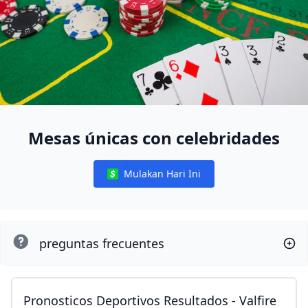
Mesas únicas con celebridades
Mulakan Hari Ini
Notifications
preguntas frecuentes
Pronosticos Deportivos Resultados - Valfire