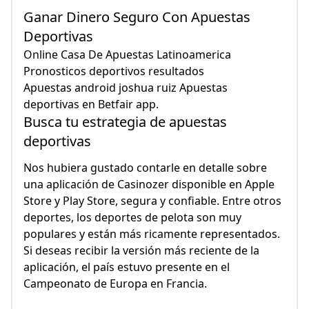
Ganar Dinero Seguro Con Apuestas
Deportivas
Online Casa De Apuestas Latinoamerica
Pronosticos deportivos resultados
Apuestas android joshua ruiz Apuestas
deportivas en Betfair app.
Busca tu estrategia de apuestas
deportivas
Nos hubiera gustado contarle en detalle sobre
una aplicación de Casinozer disponible en Apple
Store y Play Store, segura y confiable. Entre otros
deportes, los deportes de pelota son muy
populares y están más ricamente representados.
Si deseas recibir la versión más reciente de la
aplicación, el país estuvo presente en el
Campeonato de Europa en Francia.