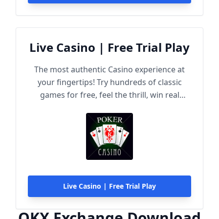
Live Casino | Free Trial Play
The most authentic Casino experience at
your fingertips! Try hundreds of classic
games for free, feel the thrill, win real
rewards!
Live Casino | Free Trial Play
OKX Exchange Download