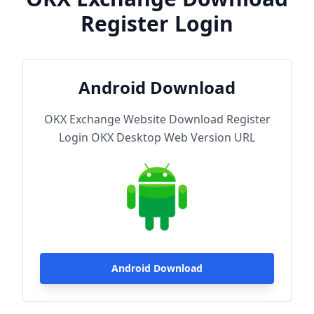
Register Login
Android Download
OKX Exchange Website Download Register
Login OKX Desktop Web Version URL
Android Download