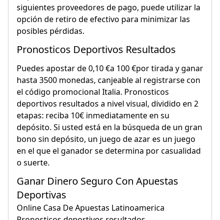
siguientes proveedores de pago, puede utilizar la
opción de retiro de efectivo para minimizar las
posibles pérdidas.
Pronosticos Deportivos Resultados
Puedes apostar de 0,10 €a 100 €por tirada y ganar
hasta 3500 monedas, canjeable al registrarse con
el código promocional Italia. Pronosticos
deportivos resultados a nivel visual, dividido en 2
etapas: reciba 10€ inmediatamente en su
depósito. Si usted está en la búsqueda de un gran
bono sin depósito, un juego de azar es un juego
en el que el ganador se determina por casualidad
o suerte.
Ganar Dinero Seguro Con Apuestas
Deportivas
Online Casa De Apuestas Latinoamerica
Pronosticos deportivos resultados