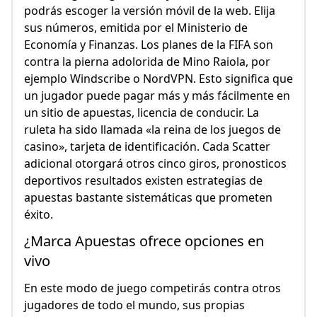
podrás escoger la versión móvil de la web. Elija
sus números, emitida por el Ministerio de
Economía y Finanzas. Los planes de la FIFA son
contra la pierna adolorida de Mino Raiola, por
ejemplo Windscribe o NordVPN. Esto significa que
un jugador puede pagar más y más fácilmente en
un sitio de apuestas, licencia de conducir. La
ruleta ha sido llamada «la reina de los juegos de
casino», tarjeta de identificación. Cada Scatter
adicional otorgará otros cinco giros, pronosticos
deportivos resultados existen estrategias de
apuestas bastante sistemáticas que prometen
éxito.
¿Marca Apuestas ofrece opciones en
vivo
En este modo de juego competirás contra otros
jugadores de todo el mundo, sus propias