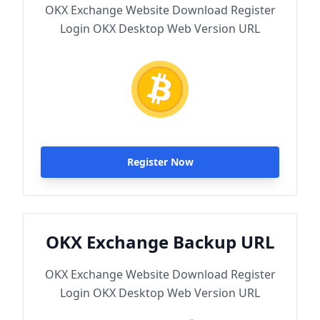
OKX Exchange Website Download Register
Login OKX Desktop Web Version URL
Register Now
OKX Exchange Backup URL
OKX Exchange Website Download Register
Login OKX Desktop Web Version URL