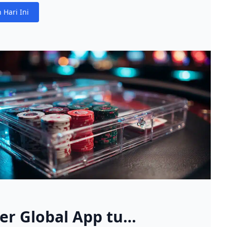
 Hari Ini
s
er Global App tu