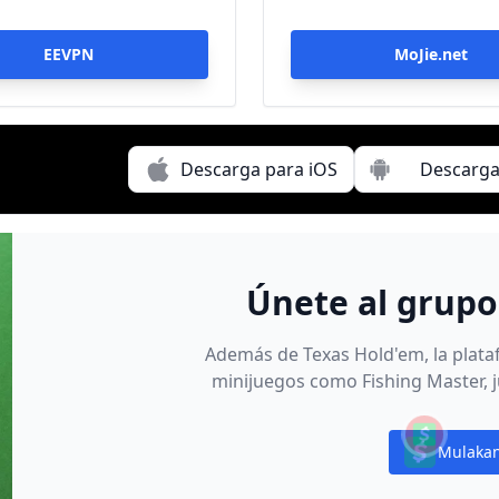
EEVPN
MoJie.net
Descarga para iOS
Descarga
Andro
Únete al grupo
jugadores de cash
Además de Texas Hold'em, la plata
del m
minijuegos como Fishing Master, j
Mulakan
Notification