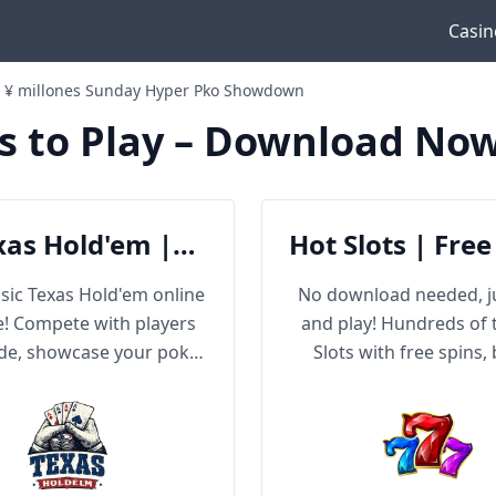
Casin
N ¥ millones Sunday Hyper Pko Showdown
 to Play – Download Now
xas Hold'em |
Hot Slots | Free
attle Online
Online
ssic Texas Hold'em online
No download needed, ju
e! Compete with players
and play! Hundreds of
de, showcase your poker
Slots with free spins,
 and win real cash prizes!
rounds, and non-stop