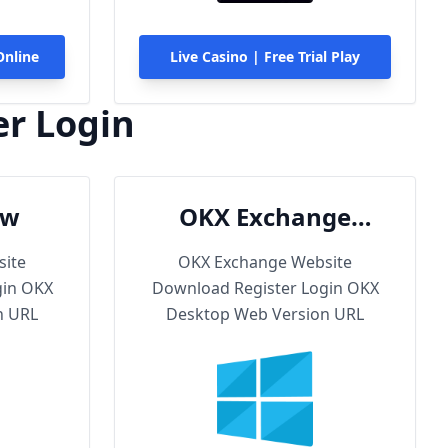
Online
Live Casino | Free Trial Play
r Login
ow
OKX Exchange
Backup URL
ite
OKX Exchange Website
gin OKX
Download Register Login OKX
n URL
Desktop Web Version URL