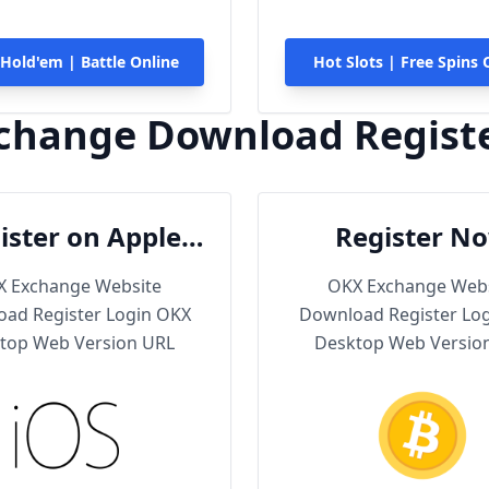
 Hold'em | Battle Online
Hot Slots | Free Spins 
change Download Registe
ister on Apple
Register N
App Store
X Exchange Website
OKX Exchange Webs
ad Register Login OKX
Download Register Lo
top Web Version URL
Desktop Web Versio