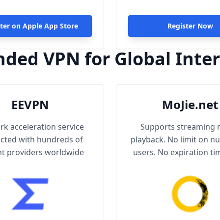
ter on Apple App Store
Register Now
ed VPN for Global Inter
EEVPN
MoJie.net
k acceleration service
Supports streaming 
cted with hundreds of
playback. No limit on n
t providers worldwide
users. No expiration tim
No network speed li