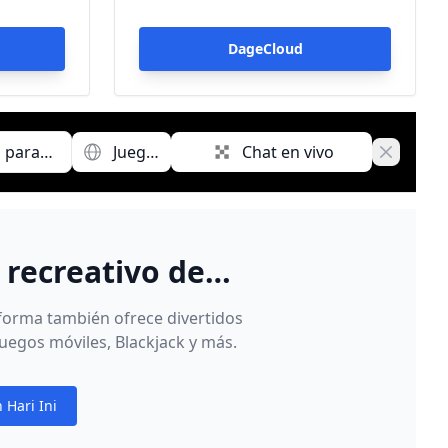
DageCloud
 para
Juego
Chat en vivo
Close ba
id
H5
 recreativo de
 game más grande
forma también ofrece divertidos
undo
uegos móviles, Blackjack y más.
 Hari Ini
s