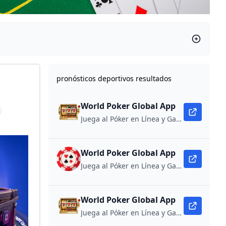
pronósticos deportivos resultados
World Poker Global App
Juega al Póker en Línea y Gana Dinero Real.
World Poker Global App
Juega al Póker en Línea y Gana Dinero Real.
World Poker Global App
Juega al Póker en Línea y Gana Dinero Real.