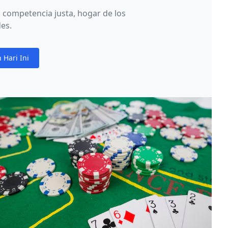
póker en línea
 competencia justa, hogar de los
es.
 Hari Ini
s