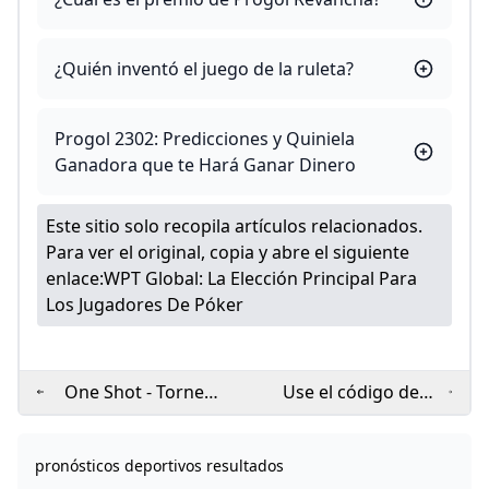
¿Quién inventó el juego de la ruleta?
Progol 2302: Predicciones y Quiniela
Ganadora que te Hará Ganar Dinero
Este sitio solo recopila artículos relacionados.
Para ver el original, copia y abre el siguiente
enlace:
WPT Global: La Elección Principal Para
Los Jugadores De Póker
One Shot - Torneo
Use el código de
de congelación de
bonificación WPT777
WPT Global
para reclamar su
pronósticos deportivos resultados
oferta especial en