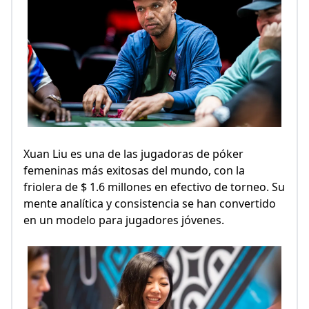
Xuan Liu es una de las jugadoras de póker
femeninas más exitosas del mundo, con la
friolera de $ 1.6 millones en efectivo de torneo. Su
mente analítica y consistencia se han convertido
en un modelo para jugadores jóvenes.