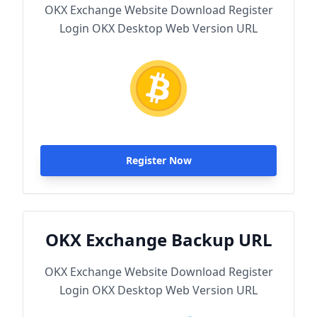
OKX Exchange Website Download Register
Login OKX Desktop Web Version URL
Register Now
OKX Exchange Backup URL
OKX Exchange Website Download Register
Login OKX Desktop Web Version URL