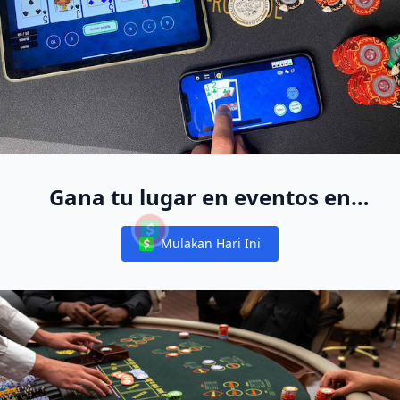
Gana tu lugar en eventos en
vivo del World Poker Free App
Mulakan Hari Ini
alrededor del mundo
Notifications