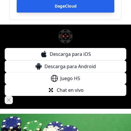
DageCloud
Descarga para iOS
Descarga para Android
Juego H5
Chat en vivo
Close banner