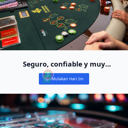
Seguro, confiable y muy
divertido
Mulakan Hari Ini
Notifications