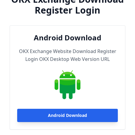
Register Login
Android Download
OKX Exchange Website Download Register
Login OKX Desktop Web Version URL
Android Download