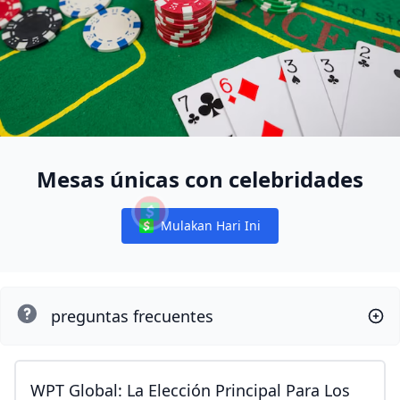
Mesas únicas con celebridades
Mulakan Hari Ini
Notifications
preguntas frecuentes
WPT Global: La Elección Principal Para Los