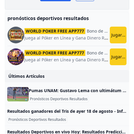
pronósticos deportivos resultados
WORLD POKER FREE APP777
Bono de Bienvenida
Wo
Jugar ahor
Juega al Póker en Línea y Gana Dinero Real.
WORLD POKER FREE APP777
Bono de Bienvenida
Wo
Jugar ahor
Juega al Póker en Línea y Gana Dinero Real.
Últimos Artículos
Pumas UNAM: Gustavo Lema con ultimátum para su continuidad Gustavo Lema se juega su permanencia con Pumas UNAM esta noche ante Club Puebla, luego de recibir un ultimátum para definir su continuidad. Fernando EsquivelFollow on X17/09/2024 - 09:46 pm Como bien han reportado diversos medios, es un hecho que la Directiva universitaria no está ni conforme ni contenta con el trabajo realizado de Lema con el Club, es por ello que se habría tomado la decisión de comenzar a buscar otras opciones, pero no sin antes, esperar una “respuesta de resultados” del DT argentino, mismos que deberá entregar esta misma semana.
Pronósticos Deportivos Resultados
Resultados ganadores del Tris de ayer 18 de agosto - Infobae El sorteo de Tris se realiza cinco veces al día, desde las 13:00 horas y hasta las 21:00 horas, de lunes a domingo El sorteo de Tris se realiza cinco veces al día, desde las 13:00 horas y hasta las 21:00 horas, de lunes a domingo Por Rodrigo Gutiérrez González Reestrenarán en cines de México ‘Terrifier 2′ antes de la tercera entrega; aquí está la fecha La cinta gore de 2022 llegará nuevamente a las salas de cine en México antes del gran estreno de la tercera parteLa cinta gore de 2022 llegará nuevamente a las salas de cine en México antes del gran estreno de la tercera parte
Pronósticos Deportivos Resultados
Resultados Deportivos en vivo Hoy: Resultados Predicciones y Calendario - Scores24.live Deportes en vivo Hoy: Predicciones, Estadísticas, Clasificaciones: Todo lo que necesitas saber sobre los deportes y las apuestas. Scores24.live en vivo para los Fanáticos de los deportes de Todo el Mundo 10:00 21 octPortugalTaca de Portugal Penafiel -LusitaniaPredicción1x2 ¿Por qué Scores24.live es el mejor sitio de consejos deportivos? Porque solo contamos con la información más reciente y confiable sobre diferentes deportes y eventos deportivos con resultados deportivos. En nuestro sitio web no solo encontrará transmisiones en línea o estadísticas y clasificaciones de los principales torneos y campeonatos actualizadas en vivo, sino que también tenemos resultados de partidos, historial de encuentros personales (H2H) y calendario de partidos de hoy y de los próximos días.