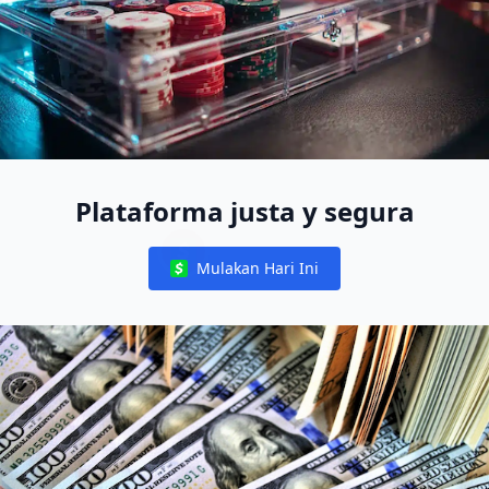
Plataforma justa y segura
Mulakan Hari Ini
Notifications