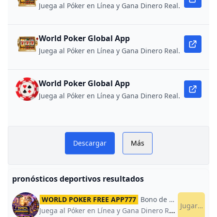
Juega al Póker en Línea y Gana Dinero Real.
World Poker Global App
Juega al Póker en Línea y Gana Dinero Real.
World Poker Global App
Juega al Póker en Línea y Gana Dinero Real.
,
Descargar
Más
pronósticos deportivos resultados
WORLD POKER FREE APP777
Bono de Bienvenida
Wo
Jugar ahor
Juega al Póker en Línea y Gana Dinero Real.