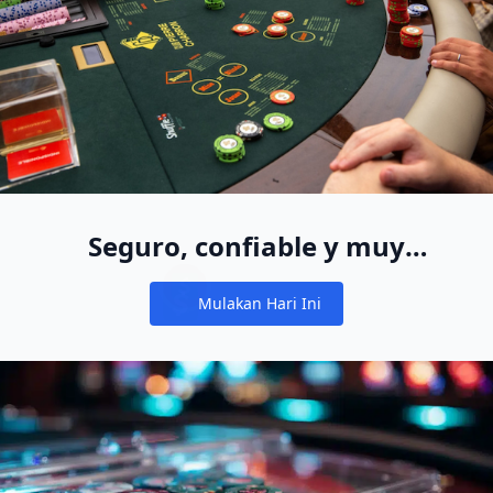
Seguro, confiable y muy
divertido
Mulakan Hari Ini
Notifications