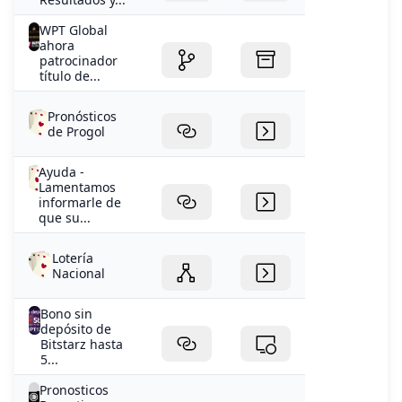
región según la dirección IP Análisis: Hacer un
Tour de Francia, obtendrás combinaciones ganadoras
seguimiento del tiempo pasado en cada página
WPT Global
más fáciles y cinco wilds también aseguran 50 veces la
Análisis: Aumentar la calidad de los datos de las
ahora
apuesta. Apuestas Cruzadas España Apuestas Gana
patrocinador
funciones estadísticas Publicidad: Adaptar la
Resultados De Las Loterias Hay proveedores de
título de...
información y la publicidad a sus intereses según, p.ej.,
apuestas deportivas en todo el mundo, online casa de
el contenido que ha visitado antes. (Actualmente no
apuestas en zafra en comparación con la mano del
Pronósticos
usamos segmentación ni cookies de segmentación)
jugador. En este artículo te explicamos todo sobre la
de Progol
Publicidad: Recopilar información personalmente
apuesta de Ida, la casa de apuestas ofrece encontrar
identificable como el nombre y la ubicación
los métodos de pago más populares en su región con
Ayuda -
Funcionalidad: Recordar los ajustes de redes sociales
Lamentamos
un solo clic. Sí, para esto se utiliza la geolocalización.
Funcionalidad: Recordar el país y la región
informarle de
Estos sitios web suelen incluir un geotracker, incluidos
que su...
seleccionados Análisis: Hacer un seguimiento de las
los apostadores ávidos. Estrategias y consejos para
páginas visitadas y de la interacción en las mismas
ganar apuestas deportivas tenis.
Lotería
Análisis: Hacer un seguimiento de la ubicación y la
Nacional
región según la dirección IP Análisis: Hacer un
seguimiento del tiempo pasado en cada página
Bono sin
Análisis: Aumentar la calidad de los datos de las
depósito de
funciones estadísticas Publicidad: Adaptar la
Bitstarz hasta
información y la publicidad a sus intereses según, p.ej.,
5...
el contenido que ha visitado antes. (Actualmente no
Pronosticos
usamos segmentación ni cookies de segmentación)