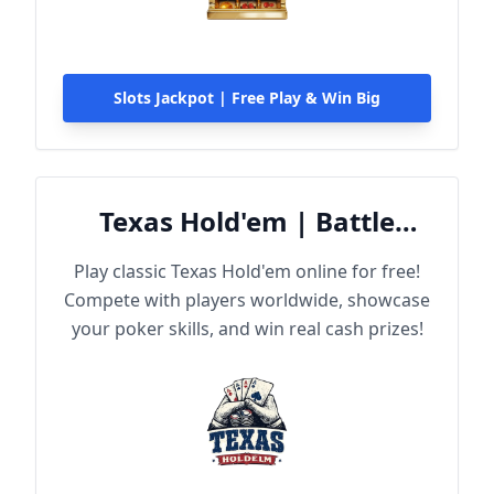
Slots Jackpot | Free Play & Win Big
Texas Hold'em | Battle
Online
Play classic Texas Hold'em online for free!
Compete with players worldwide, showcase
your poker skills, and win real cash prizes!