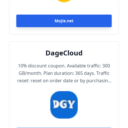
MoJie.net
DageCloud
10% discount coupon. Available traffic: 300
GB/month. Plan duration: 365 days. Traffic
reset: reset on order date or by purchasing
traffic package. Maximum achievable
bandwidth: 1000 Mbps. Node protocol:
Trojan.