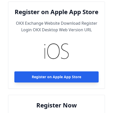
Register on Apple App Store
OKX Exchange Website Download Register
Login OKX Desktop Web Version URL
Register on Apple App Store
Register Now