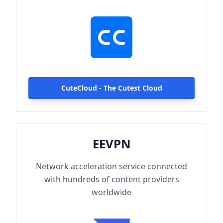
hundreds of content providers worldwide.
With up to 2000Mbps single-line access
capacity and 1000+ high-speed servers
globally, enjoy fast and stable connections
anytime, anywhere.
CuteCloud - The Cutest Cloud
EEVPN
Network acceleration service connected
with hundreds of content providers
worldwide