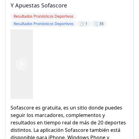
Y Apuestas Sofascore
Resultados Pronósticos Deportivos
Resultados Pronósticos Deportivos
🕒 1
🗒️ 35
Previous
Next
Sofascore es gratuita, es un sitio donde puedes
seguir los marcadores, complementos y
resultados en tiempo real de más de 20 deportes
distintos. La aplicación Sofascore también está
disponible para iPhone, Windows Phone y