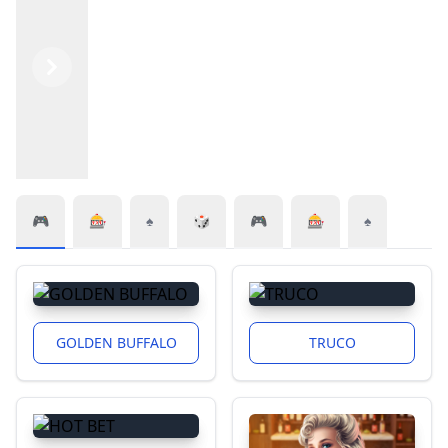
Previous
Next
🎮
🎰
♠️
🎲
🎮
🎰
♠️
GOLDEN BUFFALO
TRUCO