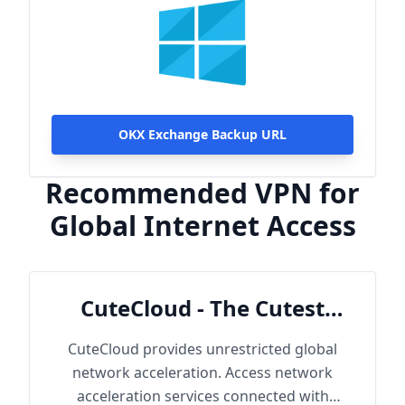
OKX Exchange Backup URL
Recommended VPN for
Global Internet Access
CuteCloud - The Cutest
Cloud
CuteCloud provides unrestricted global
network acceleration. Access network
acceleration services connected with