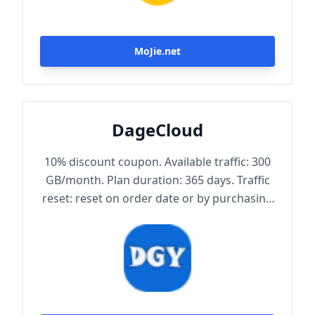
MoJie.net
DageCloud
10% discount coupon. Available traffic: 300
GB/month. Plan duration: 365 days. Traffic
reset: reset on order date or by purchasing
traffic package. Maximum achievable
bandwidth: 1000 Mbps. Node protocol:
Trojan.