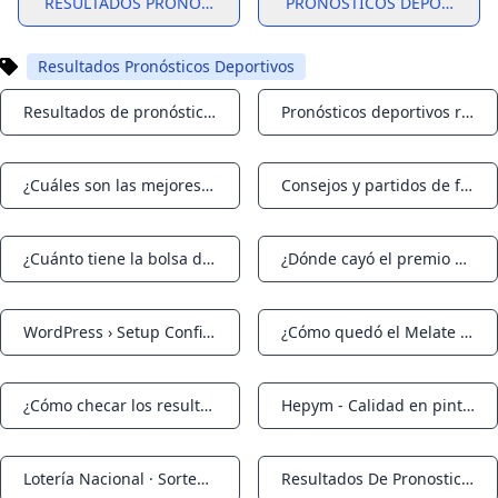
RESULTADOS PRONÓSTICOS DEPORTIVOS
PRONÓSTICOS DEPORTIVOS
Resultados Pronósticos Deportivos
Resultados de pronósticos deportivos en México – Por qué estas búsquedas nunca desaparecen
Pronósticos deportivos resultados – Preguntas frecuentes y aclaraciones
Notifications
Notifications
¿Cuáles son las mejores aplicaciones de Pronósticos deportivos?
Consejos y partidos de fútbol de hoy
Notifications
Notifications
¿Cuánto tiene la bolsa de Melate hoy?
¿Dónde cayó el premio de Melate?
Notifications
Notifications
WordPress › Setup Configuration File
¿Cómo quedó el Melate de hoy?
Notifications
Notifications
¿Cómo checar los resultados de Melate Revancha y Revanchita?
Hepym - Calidad en pinturas y revestimientos
Notifications
Notifications
Lotería Nacional · Sorteos Electrónicos - YouTube
Resultados De Pronosticos Deportivos De Hoy
Notifications
Notifications