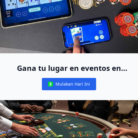
Gana tu lugar en eventos en
vivo del World Poker Free App
Mulakan Hari Ini
alrededor del mundo
Notifications