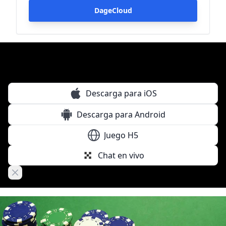
DageCloud
Descarga para iOS
Descarga para Android
Juego H5
Chat en vivo
Close banner