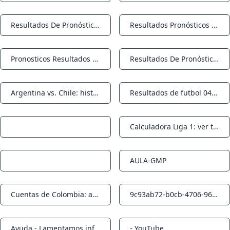
Resultados De Pronósticos Deportivos De Hoy
Resultados Pronósticos Deportivos De Hoy - PARYAID
Notifications
Notifications
Pronosticos Resultados Y Apuestas - Tirajana Rural
Resultados De Pronósticos Deportivos Lotería Nacional – Domad Capital
Notifications
Notifications
Argentina vs. Chile: historial y resultados en Eliminatorias
Resultados de futbol 04-09-2024
Notifications
Notifications
Calculadora Liga 1: ver tabla de posiciones y resultados de la Primera División del Fútbol Peruano 2024
Notifications
Notifications
AULA-GMP
Notifications
Notifications
Cuentas de Colombia: así avanza a octavos del Mundial Femenino Sub-20
9c93ab72-b0cb-4706-96bf-9f5be09e507a
Notifications
Notifications
Ayuda - Lamentamos informarle de que su dirección IP ha sido bloqueada
- YouTube