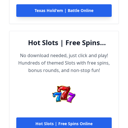
Texas Hold'em | Battle Online
Hot Slots | Free Spins
Online
No download needed, just click and play!
Hundreds of themed Slots with free spins,
bonus rounds, and non-stop fun!
Hot Slots | Free Spins Online