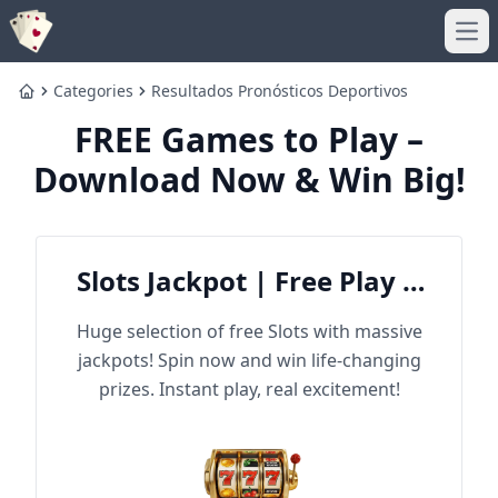
Ope
Categories
Resultados Pronósticos Deportivos
Home
FREE Games to Play –
Download Now & Win Big!
Slots Jackpot | Free Play &
Win Big
Huge selection of free Slots with massive
jackpots! Spin now and win life-changing
prizes. Instant play, real excitement!