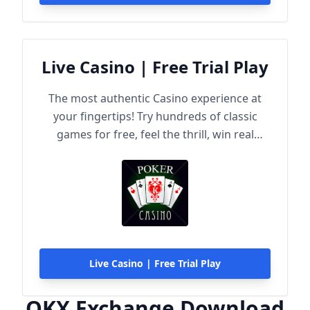
Live Casino | Free Trial Play
The most authentic Casino experience at
your fingertips! Try hundreds of classic
games for free, feel the thrill, win real
rewards!
Live Casino | Free Trial Play
OKX Exchange Download