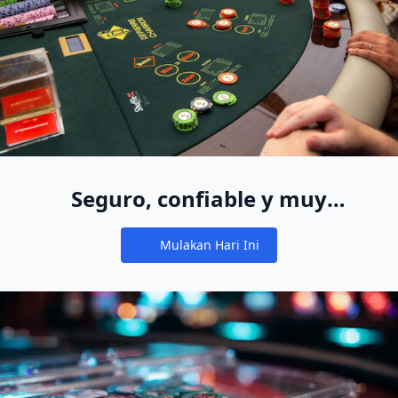
Seguro, confiable y muy
divertido
Mulakan Hari Ini
Notifications