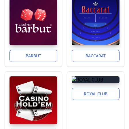
BARBUT
BACCARAT
ROYAL CLUB