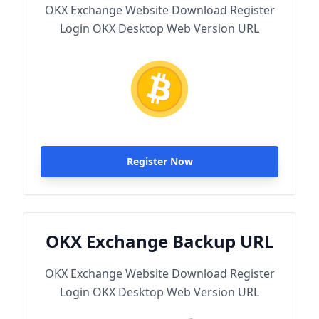
OKX Exchange Website Download Register
Login OKX Desktop Web Version URL
Register Now
OKX Exchange Backup URL
OKX Exchange Website Download Register
Login OKX Desktop Web Version URL