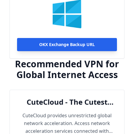
OKX Exchange Backup URL
Recommended VPN for
Global Internet Access
CuteCloud - The Cutest
Cloud
CuteCloud provides unrestricted global
network acceleration. Access network
acceleration services connected with