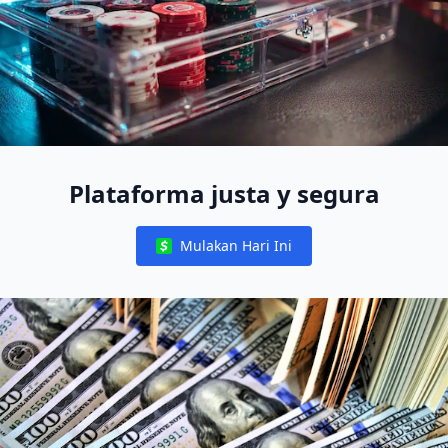
Plataforma justa y segura
Mulakan Hari Ini
Notifications