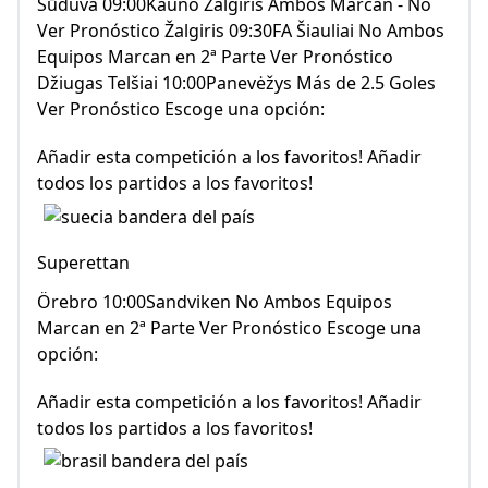
Sūduva 09:00Kauno Žalgiris Ambos Marcan - No
Ver Pronóstico Žalgiris 09:30FA Šiauliai No Ambos
Equipos Marcan en 2ª Parte Ver Pronóstico
Džiugas Telšiai 10:00Panevėžys Más de 2.5 Goles
Ver Pronóstico Escoge una opción:
Añadir esta competición a los favoritos! Añadir
todos los partidos a los favoritos!
Superettan
Örebro 10:00Sandviken No Ambos Equipos
Marcan en 2ª Parte Ver Pronóstico Escoge una
opción:
Añadir esta competición a los favoritos! Añadir
todos los partidos a los favoritos!