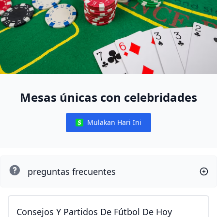
Mesas únicas con celebridades
Mulakan Hari Ini
Notifications
preguntas frecuentes
Consejos Y Partidos De Fútbol De Hoy