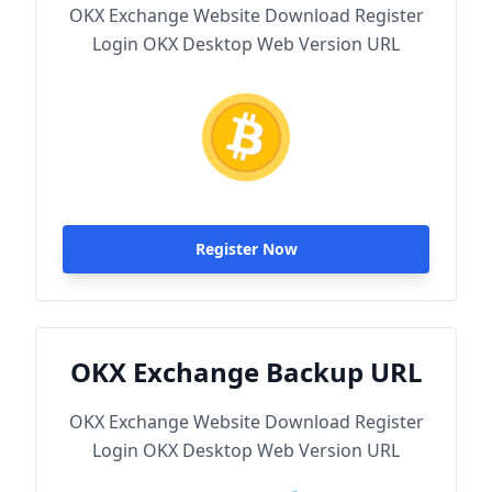
OKX Exchange Website Download Register
Login OKX Desktop Web Version URL
Register Now
OKX Exchange Backup URL
OKX Exchange Website Download Register
Login OKX Desktop Web Version URL