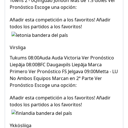
Towns 2 - 0Qingdao Jonoon Más de 1.5 Goles Ver
Pronóstico Escoge una opción:
Añadir esta competición a los favoritos! Añadir
todos los partidos a los favoritos!
Virsliga
Tukums 08:00Auda Auda Victoria Ver Pronóstico
Liepāja 08:00BFC Daugavpils Liepāja Marca
Primero Ver Pronóstico FS Jelgava 09:00Metta - LU
No Ambos Equipos Marcan en 2ª Parte Ver
Pronóstico Escoge una opción:
Añadir esta competición a los favoritos! Añadir
todos los partidos a los favoritos!
Ykkösliiga