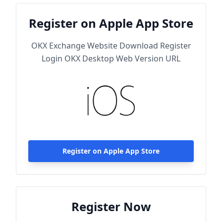
Register on Apple App Store
OKX Exchange Website Download Register
Login OKX Desktop Web Version URL
Register on Apple App Store
Register Now