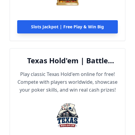
Slots Jackpot | Free Play & Win Big
Texas Hold'em | Battle
Online
Play classic Texas Hold'em online for free!
Compete with players worldwide, showcase
your poker skills, and win real cash prizes!