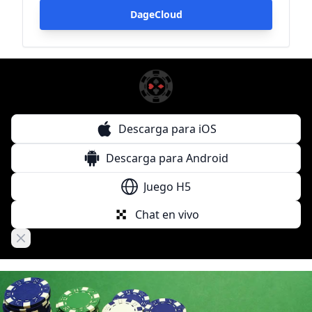
DageCloud
Descarga para iOS
Descarga para Android
Juego H5
Chat en vivo
Close banner