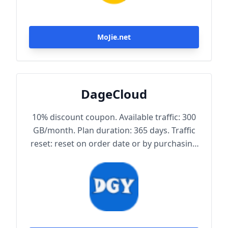
MoJie.net
DageCloud
10% discount coupon. Available traffic: 300
GB/month. Plan duration: 365 days. Traffic
reset: reset on order date or by purchasing
traffic package. Maximum achievable
bandwidth: 1000 Mbps. Node protocol:
Trojan.