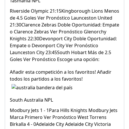
Tasmania NPL
Riverside Olympic 21:15Kingborough Lions Menos
de 4.5 Goles Ver Pronóstico Launceston United
21:30Clarence Zebras Doble Oportunidad: Empate
o Clarence Zebras Ver Pronóstico Glenorchy
Knights 22:30Devonport City Doble Oportunidad:
Empate o Devonport City Ver Pronóstico
Launceston City 23:45South Hobart Más de 2.5
Goles Ver Pronóstico Escoge una opción:
Añadir esta competición a los favoritos! Añadir
todos los partidos a los favoritos!
South Australia NPL
Modbury Jets 1 - 1Para Hills Knights Modbury Jets
Marca Primero Ver Pronóstico West Torrens
Birkalla 4 - 0Adelaide City Adelaide City Victoria