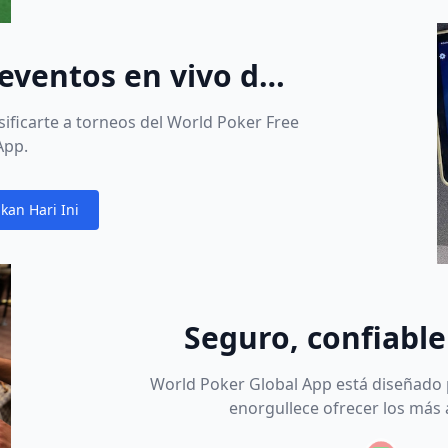
eventos en vivo del
 App alrededor del
sificarte a torneos del World Poker Free
ndo
App.
kan Hari Ini
ions
Seguro, confiable
World Poker Global App está diseñado 
enorgullece ofrecer los más 