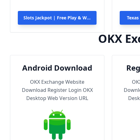
Slots Jackpot | Free Play & Win
Texas
Big
OKX Ex
Android Download
Reg
OKX Exchange Website
OK
Download Register Login OKX
Downlo
Desktop Web Version URL
Desk