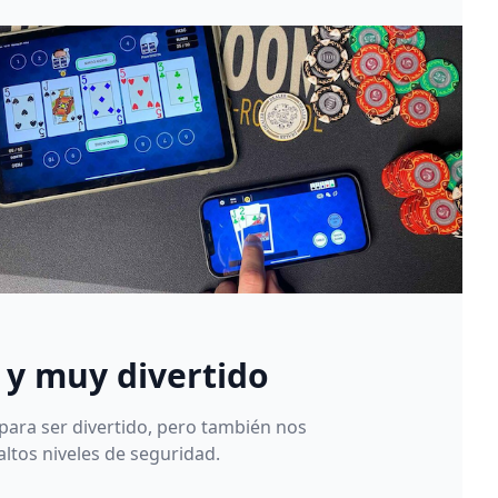
 y muy divertido
para ser divertido, pero también nos
altos niveles de seguridad.