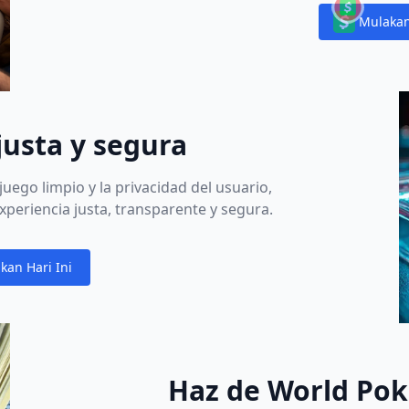
Mulakan
Notification
justa y segura
ego limpio y la privacidad del usuario,
periencia justa, transparente y segura.
kan Hari Ini
ions
Haz de World Pok