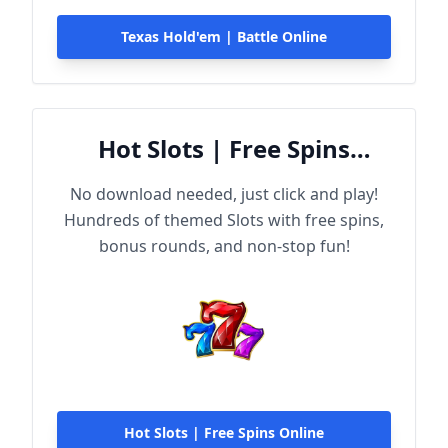
Texas Hold'em | Battle Online
Hot Slots | Free Spins
Online
No download needed, just click and play!
Hundreds of themed Slots with free spins,
bonus rounds, and non-stop fun!
Hot Slots | Free Spins Online