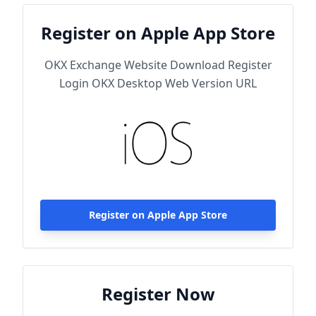
Register on Apple App Store
OKX Exchange Website Download Register
Login OKX Desktop Web Version URL
Register on Apple App Store
Register Now