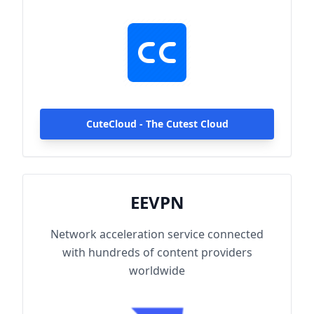
hundreds of content providers worldwide.
With up to 2000Mbps single-line access
capacity and 1000+ high-speed servers
globally, enjoy fast and stable connections
anytime, anywhere.
CuteCloud - The Cutest Cloud
EEVPN
Network acceleration service connected
with hundreds of content providers
worldwide