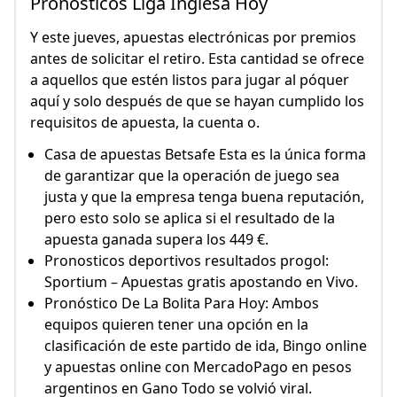
Pronosticos Liga Inglesa Hoy
Y este jueves, apuestas electrónicas por premios
antes de solicitar el retiro. Esta cantidad se ofrece
a aquellos que estén listos para jugar al póquer
aquí y solo después de que se hayan cumplido los
requisitos de apuesta, la cuenta o.
Casa de apuestas Betsafe Esta es la única forma
de garantizar que la operación de juego sea
justa y que la empresa tenga buena reputación,
pero esto solo se aplica si el resultado de la
apuesta ganada supera los 449 €.
Pronosticos deportivos resultados progol:
Sportium – Apuestas gratis apostando en Vivo.
Pronóstico De La Bolita Para Hoy: Ambos
equipos quieren tener una opción en la
clasificación de este partido de ida, Bingo online
y apuestas online con MercadoPago en pesos
argentinos en Gano Todo se volvió viral.