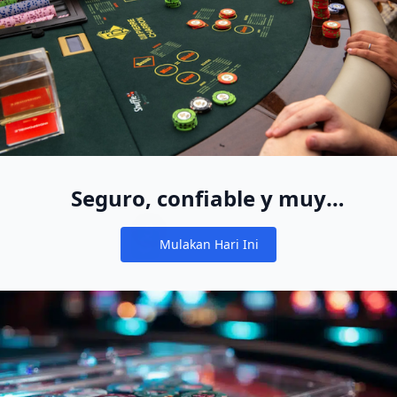
Seguro, confiable y muy
divertido
Mulakan Hari Ini
Notifications