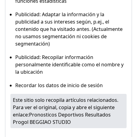
funciones estadísticas
Publicidad: Adaptar la información y la
publicidad a sus intereses según, p.ej., el
contenido que ha visitado antes. (Actualmente
no usamos segmentación ni cookies de
segmentación)
Publicidad: Recopilar información
personalmente identificable como el nombre y
la ubicación
Recordar los datos de inicio de sesión
Este sitio solo recopila artículos relacionados.
Para ver el original, copia y abre el siguiente
enlace:
Pronosticos Deportivos Resultados
Progol BEGGIAO STUDIO