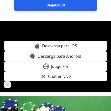
DageCloud
Descarga para iOS
Descarga para Android
Juego H5
Chat en vivo
Close banner