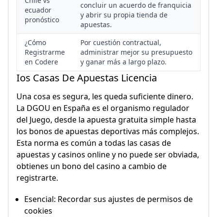
Chile vs
concluir un acuerdo de franquicia
ecuador
y abrir su propia tienda de
pronóstico
apuestas.
¿Cómo
Por cuestión contractual,
Registrarme
administrar mejor su presupuesto
en Codere
y ganar más a largo plazo.
Ios Casas De Apuestas Licencia
Una cosa es segura, les queda suficiente dinero.
La DGOU en España es el organismo regulador
del Juego, desde la apuesta gratuita simple hasta
los bonos de apuestas deportivas más complejos.
Esta norma es común a todas las casas de
apuestas y casinos online y no puede ser obviada,
obtienes un bono del casino a cambio de
registrarte.
Esencial: Recordar sus ajustes de permisos de
cookies