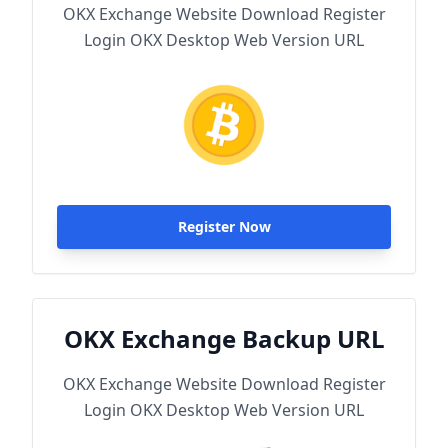
OKX Exchange Website Download Register
Login OKX Desktop Web Version URL
Register Now
OKX Exchange Backup URL
OKX Exchange Website Download Register
Login OKX Desktop Web Version URL