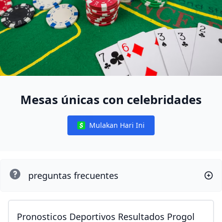
Mesas únicas con celebridades
Mulakan Hari Ini
Notifications
preguntas frecuentes
Pronosticos Deportivos Resultados Progol