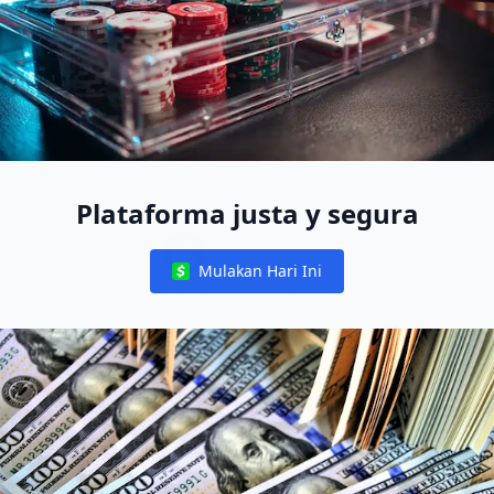
Plataforma justa y segura
Mulakan Hari Ini
Notifications