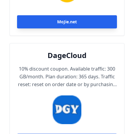
MoJie.net
DageCloud
10% discount coupon. Available traffic: 300
GB/month. Plan duration: 365 days. Traffic
reset: reset on order date or by purchasing
traffic package. Maximum achievable
bandwidth: 1000 Mbps. Node protocol:
Trojan.