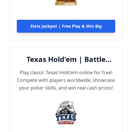
Slots Jackpot | Free Play & Win Big
Texas Hold'em | Battle
Online
Play classic Texas Hold'em online for free!
Compete with players worldwide, showcase
your poker skills, and win real cash prizes!