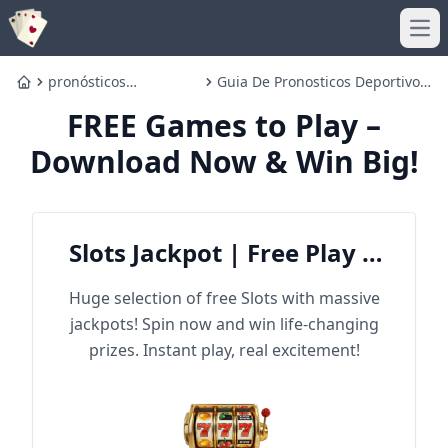
Ope
pronósticos
Guia De Pronosticos Deportivos
Home
deportivos resultados
Progol - Esaving
FREE Games to Play –
Download Now & Win Big!
Slots Jackpot | Free Play &
Win Big
Huge selection of free Slots with massive
jackpots! Spin now and win life-changing
prizes. Instant play, real excitement!