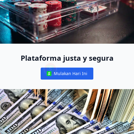
Plataforma justa y segura
Mulakan Hari Ini
Notifications