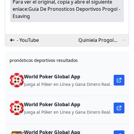
Para ver el original, copia y abre el siguiente
enlace:
Guia De Pronosticos Deportivos Progol -
Esaving
- YouTube
Quiniela Progol
Lotería Nacional
México Últimas
pronósticos deportivos resultados
Noticias y Resultados
- Deportes Antena 2
World Poker Global App
Juega al Póker en Línea y Gana Dinero Real.
World Poker Global App
Juega al Póker en Línea y Gana Dinero Real.
World Poker Global App