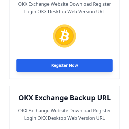
OKX Exchange Website Download Register
Login OKX Desktop Web Version URL
Register Now
OKX Exchange Backup URL
OKX Exchange Website Download Register
Login OKX Desktop Web Version URL