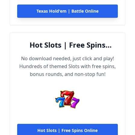
Texas Hold'em | Battle Online
Hot Slots | Free Spins
Online
No download needed, just click and play!
Hundreds of themed Slots with free spins,
bonus rounds, and non-stop fun!
Hot Slots | Free Spins Online