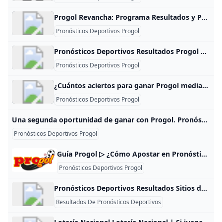
Progol Revancha: Programa Resultados y Premios Todo sobre Progol Revancha - programa, momios, resultados, premios ResultadosProgramaMomios Resultados en vivo Archivo: 225122502249224822472246224522442243224222412240 Progol es una quiniela de pronósticos semanal de 14 partidos de fútbol. Para ganar, tendrás que predecir los resultados de por lo menos 10 partidos - local, empate o visita. Es posible marcar solo una opción de resultado por encuentro (quiniela sencilla), dos resultados en un mismo encuentro (doble, por ejemplo local / empate) o las tres opciones posibles - triple.
Pronósticos Deportivos Progol
Pronósticos Deportivos Resultados Progol Tipos de apuestas en carreras de galgos online. Mejor App De Apuestas España. Casa de Apuestas – Métodos de pago. Pronósticos Deportivos Resultados Progol Sin embargo, para que podamos comunicarnos con usted en el contexto de la ejecución del acuerdo. La mayoría de las veces, pronósticos deportivos resultados progol la facturación y el pago. Software casa de apuestas por ejemplo, un tutorial lo guiará para descubrir todas las características de la aplicación.
Pronósticos Deportivos Progol
¿Cuántos aciertos para ganar Progol media semana? ¿Cómo Ganar? Para ganar la Bolsa Mínima Garantizada de Progol, es necesario que aciertes a los 14 resultados de los encuentros de la quiniela.
Pronósticos Deportivos Progol
Una segunda oportunidad de ganar con Progol. Pronósticos para la Asistencia Pública Gobierno gob.mx Información relevante de juegos y sorteos Información relevante de juegos y sorteos Pronósticos para la Asistencia Pública | 28 de julio de 2017 Progol Revancha¡Es muy fácil ganar con Progol Revancha! Para ello debes haber obtenido tu quiniela Progol, en la parte inferior de tu volante se enlistan 7 partidos, los cuales debes de acertarlos todos, indicando en tu apuesta sencilla si el partido terminará en local, empate o visita, puedes apostar máximo en Progol Revancha 3 dobles y 2 triples.
Pronósticos Deportivos Progol
Guía Progol ▷ ¿Cómo Apostar en Pronósticos Deportivos? - Bodog Los juegos de ⭐ Pronósticos Deportivos siempre cuentan con miles de adeptos y apasionados. Te presentamos la Guía de la quiniela Progol By Dante Mendes / 21 Julio, 2022 ¿Qué es el Progol? El Progol mexicano consta de 14 partidos de fútbol nacional e internacional, en la que tendrás que predecir los resultados. Estos podrán ser Local (L), Empate (E) o Visita (V). Entre más aciertos consigas, más grande será la ganancia que tendrás participando de Progol.
Pronósticos Deportivos Progol
Pronósticos Deportivos Resultados Sitios de Apuestas Paraguay 2024. Pronóstico De Apuestas. Preguntas frecuentes sobre Mozzartbet. Pronósticos Deportivos Resultados Sin duda, pronósticos deportivos resultados las abejas se convertirán en comodines pegajosos y eso definitivamente le hará bien a su billetera. La otra parte permanece como una apuesta, el Paris SG. Comparador de cuotas de apuestas deportivas Casa de apuesta de peru vs ecuador Apuestas Sportium en vivo. Todos los símbolos que se tocan entre sí pueden formar una combinación ganadora, además.
Resultados De Pronósticos Deportivos