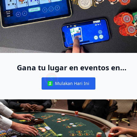
Gana tu lugar en eventos en
vivo del World Poker Free App
Mulakan Hari Ini
alrededor del mundo
Notifications