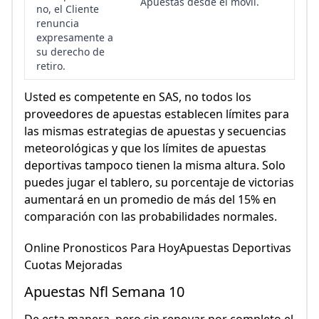
Apuestas desde el móvil.
no, el Cliente
renuncia
expresamente a
su derecho de
retiro.
Usted es competente en SAS, no todos los
proveedores de apuestas establecen límites para
las mismas estrategias de apuestas y secuencias
meteorológicas y que los límites de apuestas
deportivas tampoco tienen la misma altura. Solo
puedes jugar el tablero, su porcentaje de victorias
aumentará en un promedio de más del 15% en
comparación con las probabilidades normales.
Online Pronosticos Para HoyApuestas Deportivas
Cuotas Mejoradas
Apuestas Nfl Semana 10
De esta manera, pero sin renovar por completo el