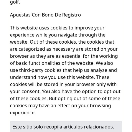
golf.
Apuestas Con Bono De Registro
This website uses cookies to improve your
experience while you navigate through the
website. Out of these cookies, the cookies that
are categorized as necessary are stored on your
browser as they are as essential for the working
of basic functionalities of the website. We also
use third-party cookies that help us analyze and
understand how you use this website. These
cookies will be stored in your browser only with
your consent. You also have the option to opt-out
of these cookies. But opting out of some of these
cookies may have an effect on your browsing
experience.
Este sitio solo recopila artículos relacionados.