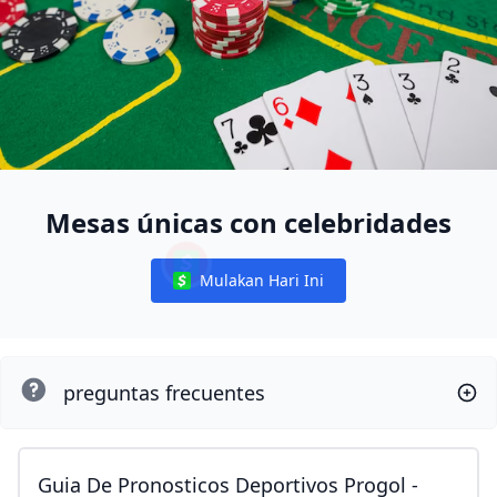
Mesas únicas con celebridades
Mulakan Hari Ini
Notifications
preguntas frecuentes
Guia De Pronosticos Deportivos Progol -