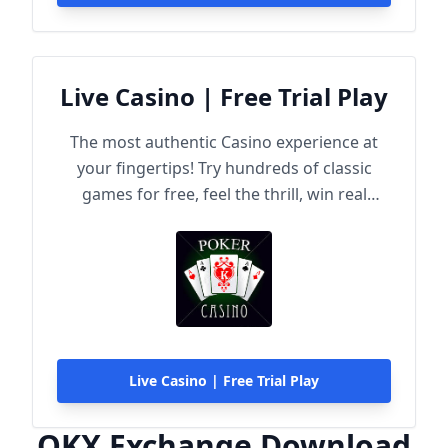
Live Casino | Free Trial Play
The most authentic Casino experience at
your fingertips! Try hundreds of classic
games for free, feel the thrill, win real
rewards!
Live Casino | Free Trial Play
OKX Exchange Download