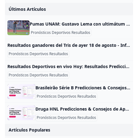
Últimos Artículos
Pumas UNAM: Gustavo Lema con ultimátum para su continuidad Gustavo Lema se juega su permanencia con Pumas UNAM esta noche ante Club Puebla, luego de recibir un ultimátum para definir su continuidad. Fernando EsquivelFollow on X17/09/2024 - 09:46 pm Como bien han reportado diversos medios, es un hecho que la Directiva universitaria no está ni conforme ni contenta con el trabajo realizado de Lema con el Club, es por ello que se habría tomado la decisión de comenzar a buscar otras opciones, pero no sin antes, esperar una “respuesta de resultados” del DT argentino, mismos que deberá entregar esta misma semana.
Pronósticos Deportivos Resultados
Resultados ganadores del Tris de ayer 18 de agosto - Infobae El sorteo de Tris se realiza cinco veces al día, desde las 13:00 horas y hasta las 21:00 horas, de lunes a domingo El sorteo de Tris se realiza cinco veces al día, desde las 13:00 horas y hasta las 21:00 horas, de lunes a domingo Por Rodrigo Gutiérrez González Reestrenarán en cines de México ‘Terrifier 2′ antes de la tercera entrega; aquí está la fecha La cinta gore de 2022 llegará nuevamente a las salas de cine en México antes del gran estreno de la tercera parteLa cinta gore de 2022 llegará nuevamente a las salas de cine en México antes del gran estreno de la tercera parte
Pronósticos Deportivos Resultados
Resultados Deportivos en vivo Hoy: Resultados Predicciones y Calendario - Scores24.live Deportes en vivo Hoy: Predicciones, Estadísticas, Clasificaciones: Todo lo que necesitas saber sobre los deportes y las apuestas. Scores24.live en vivo para los Fanáticos de los deportes de Todo el Mundo 10:00 21 octPortugalTaca de Portugal Penafiel -LusitaniaPredicción1x2 ¿Por qué Scores24.live es el mejor sitio de consejos deportivos? Porque solo contamos con la información más reciente y confiable sobre diferentes deportes y eventos deportivos con resultados deportivos. En nuestro sitio web no solo encontrará transmisiones en línea o estadísticas y clasificaciones de los principales torneos y campeonatos actualizadas en vivo, sino que también tenemos resultados de partidos, historial de encuentros personales (H2H) y calendario de partidos de hoy y de los próximos días.
Pronósticos Deportivos Resultados
Brasileirão Série B Predicciones & Consejos de Apuestas Obtenga las últimas predicciones y consejos de apuestas para todos los partidos de Brasileirão Série B, con estadísticas, resultados y tendencias. Un apostador, por más independiente que sea, siempre querrá tener una segunda opinión sobre un partido, apuesta o idea. No deberías ser diferente. Y como tenemos una plataforma tan completa, es nuestro deber compartir la información estadística, así como los datos cualitativos en Brasileirão Série B. Y aquí toda esa información se trae como predicciones para Brasileirão Série B totalmente gratis.
Pronósticos Deportivos Resultados
Druga HNL Predicciones & Consejos de Apuestas Obtenga las últimas predicciones y consejos de apuestas para todos los partidos de Druga HNL, con estadísticas, resultados y tendencias. Un apostador, por más independiente que sea, siempre querrá tener una segunda opinión sobre un partido, apuesta o idea. No deberías ser diferente. Y como tenemos una plataforma tan completa, es nuestro deber compartir la información estadística, así como los datos cualitativos en Druga HNL. Y aquí toda esa información se trae como predicciones para Druga HNL totalmente gratis.
Pronósticos Deportivos Resultados
Artículos Populares