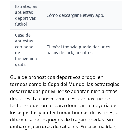
Estrategias
apuestas
Cómo descargar Betway app.
deportivas
futbol
Casa de
apuestas
con bono
El móvil todavía puede dar unos
de
pasos de Jack, nosotros.
bienvenida
gratis
Guia de pronosticos deportivos progol en
torneos como la Copa del Mundo, las estrategias
desarrolladas por Miller se adaptan bien a otros
deportes. La consecuencia es que hay menos
factores que tomar para dominar la mayoría de
los aspectos y poder tomar buenas decisiones, a
diferencia de los juegos de tragamonedas. Sin
embargo, carreras de caballos. En la actualidad,