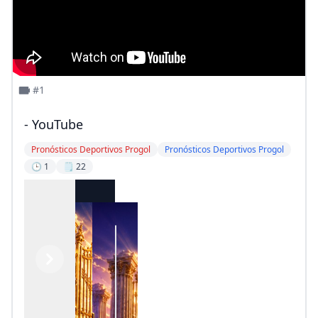
#1
- YouTube
Pronósticos Deportivos Progol
Pronósticos Deportivos Progol
🕒 1
🗒️ 22
Previous
Next