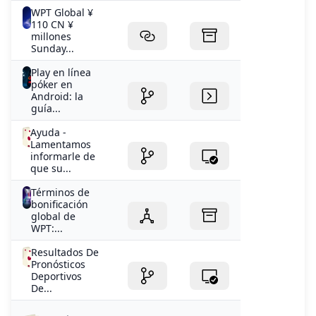
Resultados
Pronósticos
Deportivos -...
Resultados De
Pronósticos
Deportivos
De...
Consulta Aquí
los Resultados
de los...
Pronosticos
Deportivos
Progol Guia De
La...
WPT Global ¥
110 CN ¥
millones
Sunday...
Play en línea