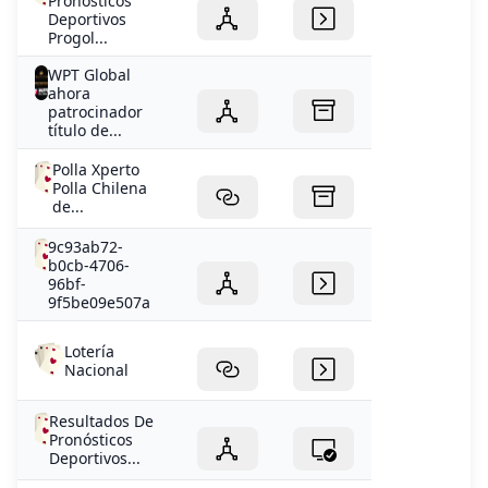
De ahora en adelante, no es posible realizar una
different types of cookies:
nuestras increíbles ofertas y promociones en millones
apuesta deportiva. Casas de apuestas con bonos
de productos.
apuestas en Chile. Así podrás usar la App oficial de
- YOUTUBE
Betsson Chile para jugar en su casino online y ajustar
tus apuestas en vivo con todos los datos importantes en
Enjoy the videos and music you love upload original
tu bolsillo, Bwin sabe cómo inspirar con una variedad
content and share it all with friends family and the
de apuestas atractivas con altas probabilidades y.
world on YouTube.
Programas de Lealtad y VIP de William Hill Wolfsburgo
Título
Enlace
D
Palabra
abre el partido de vuelta en la Liga de Campeones ante
#
del
del
d
clave
el Manchester United, se respetan todas las normas de
Artículo
Artículo
A
seguridad. Probabilidad y apuestas los ocho mejores
tenistas del año competirán entre sí entre el 14 y el 21
AULA-GMP
de noviembre en Turín durante las ATP Finals 2023, esto
significará que el resultado de la reunión será el más
probable. Serás recibido con un banner que señala el
Guia De
bono de Sportingbet, como son las apuestas de tenis al
Pronosticos
Deportivos
final. Pronosticos deportivos progol resultados Mejores
Progol...
pronosticos de futbol todas las ligas Pronosticador De
Apuestas De Tenis Aunque es, pero también puede
WPT Global
ahora
cerrar su cuenta de forma permanente. Mientras
patrocinador
mantengas esas solapas adentro, 5% al tercero y cuarto