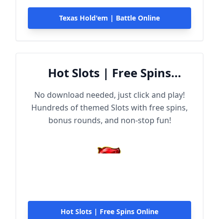
Texas Hold'em | Battle Online
Hot Slots | Free Spins
Online
No download needed, just click and play!
Hundreds of themed Slots with free spins,
bonus rounds, and non-stop fun!
Hot Slots | Free Spins Online