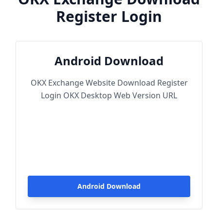
Register Login
Android Download
OKX Exchange Website Download Register
Login OKX Desktop Web Version URL
Android Download