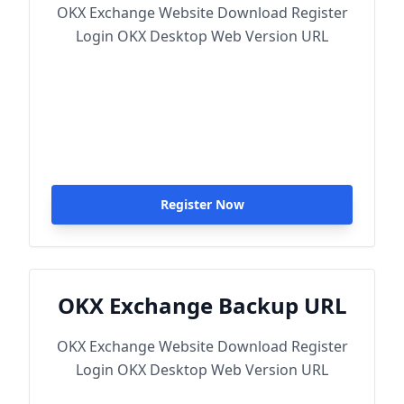
OKX Exchange Website Download Register
Login OKX Desktop Web Version URL
Register Now
OKX Exchange Backup URL
OKX Exchange Website Download Register
Login OKX Desktop Web Version URL