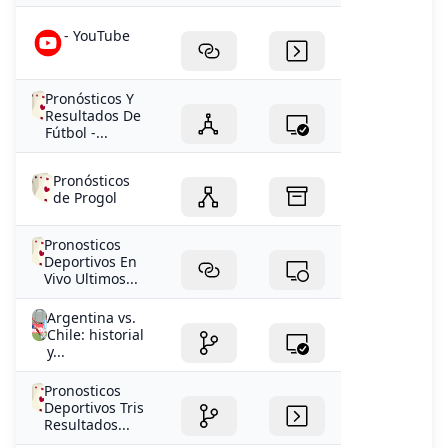
como su mascarón de proa, ha sido hospitalizado
de las WSOP?
debido a las complicaciones que ha tenido por COVID.
Paypal Web ApuestasGuías De Apuestas Deportivas
Progol 2223
resultados:
Baloncesto
quiniela...
La Quiniela de
Mundo
Deportivo....
Hepym -
Calidad en
pinturas y...
¡Brasileño en
ascenso
sorprende a
todos...
- YouTube
Pronósticos Y
Resultados De