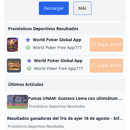
World Poker Global App
Juega al Póker en Línea y Gana Dinero Real.
World Poker Global App
Juega al Póker en Línea y Gana Dinero Real.
World Poker Global App
Juega al Póker en Línea y Gana Dinero Real.
,
Descargar
Más
Pronósticos Deportivos Resultados