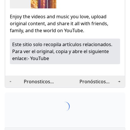
Enjoy the videos and music you love, upload
original content, and share it all with friends,
family, and the world on YouTube.
Este sitio solo recopila artículos relacionados.
Para ver el original, copia y abre el siguiente
enlace:
- YouTube
Pronosticos
Pronósticos
Deportivos Progol
Deportivos
Estadisticas - Valfire
Resultados Progol
pronósticos deportivos resultados
Sistemas
World Poker Global App
Juega al Póker en Línea y Gana Dinero Real.