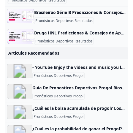
Pronósticos Deportivos Resultados
Druga HNL Predicciones & Consejos de Apuestas Obtenga las últimas predicciones y consejos de apuestas para todos los partidos de Druga HNL, con estadísticas, resultados y tendencias. Un apostador, por más independiente que sea, siempre querrá tener una segunda opinión sobre un partido, apuesta o idea. No deberías ser diferente. Y como tenemos una plataforma tan completa, es nuestro deber compartir la información estadística, así como los datos cualitativos en Druga HNL. Y aquí toda esa información se trae como predicciones para Druga HNL totalmente gratis.
Pronósticos Deportivos Resultados
Artículos Populares
Pumas UNAM: Gustavo Lema con ultimátum para su continuidad Gustavo Lema se juega su permanencia con Pumas UNAM esta noche ante Club Puebla, luego de recibir un ultimátum para definir su continuidad. Fernando EsquivelFollow on X17/09/2024 - 09:46 pm Como bien han reportado diversos medios, es un hecho que la Directiva universitaria no está ni conforme ni contenta con el trabajo realizado de Lema con el Club, es por ello que se habría tomado la decisión de comenzar a buscar otras opciones, pero no sin antes, esperar una “respuesta de resultados” del DT argentino, mismos que deberá entregar esta misma semana.
Pronósticos Deportivos Resultados
Resultados ganadores del Tris de ayer 18 de agosto - Infobae El sorteo de Tris se realiza cinco veces al día, desde las 13:00 horas y hasta las 21:00 horas, de lunes a domingo El sorteo de Tris se realiza cinco veces al día, desde las 13:00 horas y hasta las 21:00 horas, de lunes a domingo Por Rodrigo Gutiérrez González Reestrenarán en cines de México ‘Terrifier 2′ antes de la tercera entrega; aquí está la fecha La cinta gore de 2022 llegará nuevamente a las salas de cine en México antes del gran estreno de la tercera parteLa cinta gore de 2022 llegará nuevamente a las salas de cine en México antes del gran estreno de la tercera parte
Pronósticos Deportivos Resultados
Resultados Deportivos en vivo Hoy: Resultados Predicciones y Calendario - Scores24.live Deportes en vivo Hoy: Predicciones, Estadísticas, Clasificaciones: Todo lo que necesitas saber sobre los deportes y las apuestas. Scores24.live en vivo para los Fanáticos de los deportes de Todo el Mundo 10:00 21 octPortugalTaca de Portugal Penafiel -LusitaniaPredicción1x2 ¿Por qué Scores24.live es el mejor sitio de consejos deportivos? Porque solo contamos con la información más reciente y confiable sobre diferentes deportes y eventos deportivos con resultados deportivos. En nuestro sitio web no solo encontrará transmisiones en línea o estadísticas y clasificaciones de los principales torneos y campeonatos actualizadas en vivo, sino que también tenemos resultados de partidos, historial de encuentros personales (H2H) y calendario de partidos de hoy y de los próximos días.
Pronósticos Deportivos Resultados
Brasileirão Série B Predicciones & Consejos de Apuestas Obtenga las últimas predicciones y consejos de apuestas para todos los partidos de Brasileirão Série B, con estadísticas, resultados y tendencias. Un apostador, por más independiente que sea, siempre querrá tener una segunda opinión sobre un partido, apuesta o idea. No deberías ser diferente. Y como tenemos una plataforma tan completa, es nuestro deber compartir la información estadística, así como los datos cualitativos en Brasileirão Série B. Y aquí toda esa información se trae como predicciones para Brasileirão Série B totalmente gratis.
Pronósticos Deportivos Resultados
Druga HNL Predicciones & Consejos de Apuestas Obtenga las últimas predicciones y consejos de apuestas para todos los partidos de Druga HNL, con estadísticas, resultados y tendencias. Un apostador, por más independiente que sea, siempre querrá tener una segunda opinión sobre un partido, apuesta o idea. No deberías ser diferente. Y como tenemos una plataforma tan completa, es nuestro deber compartir la información estadística, así como los datos cualitativos en Druga HNL. Y aquí toda esa información se trae como predicciones para Druga HNL totalmente gratis.