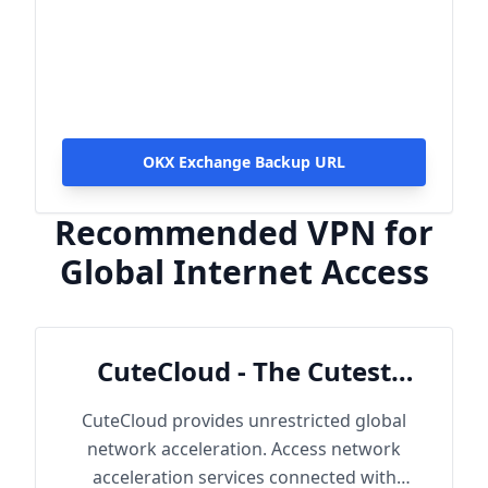
OKX Exchange Backup URL
Recommended VPN for
Global Internet Access
CuteCloud - The Cutest
Cloud
CuteCloud provides unrestricted global
network acceleration. Access network
acceleration services connected with