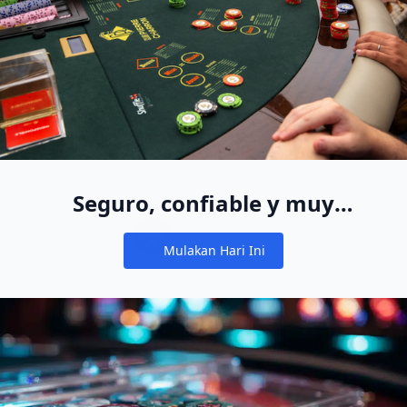
Seguro, confiable y muy
divertido
Mulakan Hari Ini
Notifications