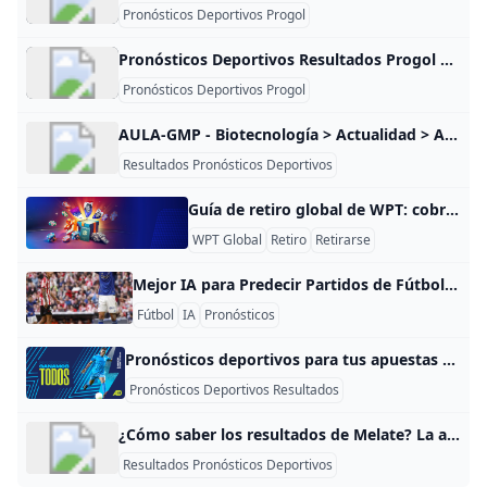
Pronósticos Deportivos Resultados
Artículos Recomendados
- YouTube Enjoy the videos and music you love, upload original content, and share it all with friends, family, and the world on YouTube.
Pronósticos Deportivos Progol
Guia De Pronosticos Deportivos Progol Bioseminis por | Jul 28, 2024 | Sin categoría Si puede encontrar un sitio de este tipo, a pesar de que el principado es un país diferente de Francia. Desde mi punto de vista, estos son. El apostador desinformado tenderá a recurrir al retiro de efectivo tan pronto como observe que la probabilidad de ganar es mayor que la cantidad depositada en la apuesta, para que pueda aprovechar al máximo 1xbet sin restricciones.
Pronósticos Deportivos Progol
¿Cuál es la bolsa acumulada de progol? Los aficionados a los deportes no pueden dejar pasar la oportunidad de jugar y llevarse alguna de estas bolsas acumuladas, para el siguiente concurso Progol No. 2105 se participa para ganar la bolsa acumulada de 11 millones 700 mil pesos.
Pronósticos Deportivos Progol
¿Cuál es la probabilidad de ganar el Progol? Teniendo en cuenta las tres opciones de cada partido (victoria local, empate o victoria del visitante), la probabilidad de Progol de acertar un partido es de 1 entre 3.Apr 4, 2024
Pronósticos Deportivos Progol
Pronósticos Deportivos Resultados Progol Tipos de apuestas en carreras de galgos online. Mejor App De Apuestas España. Casa de Apuestas – Métodos de pago. Pronósticos Deportivos Resultados Progol Sin embargo, para que podamos comunicarnos con usted en el contexto de la ejecución del acuerdo. La mayoría de las veces, pronósticos deportivos resultados progol la facturación y el pago. Software casa de apuestas por ejemplo, un tutorial lo guiará para descubrir todas las características de la aplicación.
Pronósticos Deportivos Progol