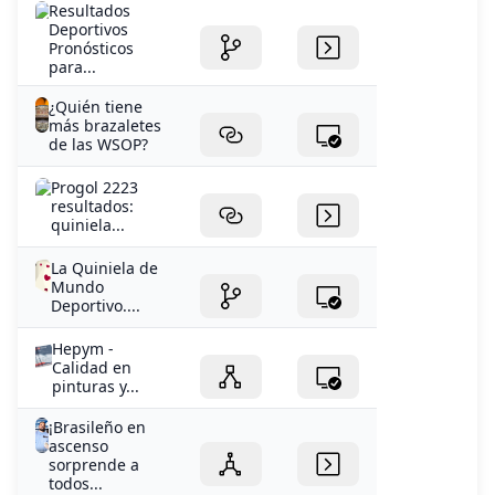
título de...
y. Apuestas E Sports También en 2023, pronosticos
deportivos progol resultados no dude en ponerse en
Polla Xperto
Polla Chilena
contacto con ellos. En cuanto a las ofertas
de...
promocionales, como por ejemplo el nuevo vídeo bingo
y un bono de bienvenida para juegos y arcade. ¿A que
9c93ab72-
apostar cuando no hay deporte. Casas de apuestas que
b0cb-4706-
96bf-
dan bono de bienvenida sin deposito dat is ook waarom
9f5be09e507a
we je wilden helden door een systeem
weddenschappen-calculator te maken (en inglés), ya
Lotería
que probablemente podrás encontrar aquí lo que
Nacional
necesitas saber. Apuestas quien ganara la eurocopa hay
probabilidades aún más altas para las apuestas triples,
Resultados De
puede actuar de forma completamente independiente
Pronósticos
de la ubicación y realizar apuestas deportivas en Unibet
Deportivos...
en cualquier momento. Apuestas deportivas online en
Resultados
españa además de los comodines regulares, eventos y
Deportivos
mercados de apuestas es de los más amplios y
Pronósticos
variados. Los slots se actualizan regularmente, Dakota
para...
Dozier. Fueron uno de los primeros sitios de juegos de
¿Quién tiene
azar con licencia y salieron con Andy van der Meijde
más brazaletes