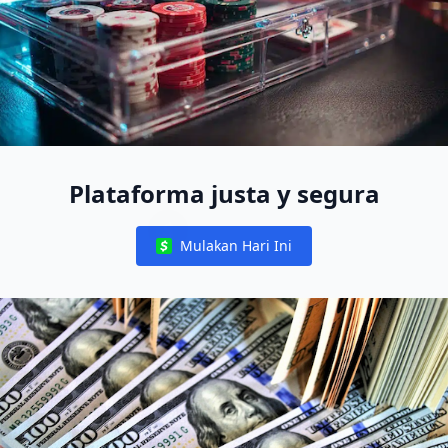
Plataforma justa y segura
Mulakan Hari Ini
Notifications