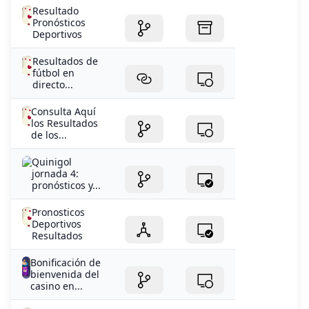
Fútbol -...
Pronósticos
de Progol
Pronosticos
Deportivos En
Vivo Ultimos...
Argentina vs.
Chile: historial
y...
Pronosticos
Deportivos Tris
Resultados...
Resultado
Pronósticos
Deportivos
Resultados de
fútbol en