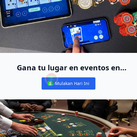
Gana tu lugar en eventos en
vivo del World Poker Free App
Mulakan Hari Ini
alrededor del mundo
Notifications