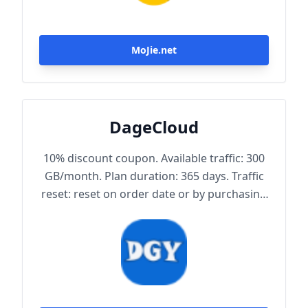
MoJie.net
DageCloud
10% discount coupon. Available traffic: 300
GB/month. Plan duration: 365 days. Traffic
reset: reset on order date or by purchasing
traffic package. Maximum achievable
bandwidth: 1000 Mbps. Node protocol:
Trojan.