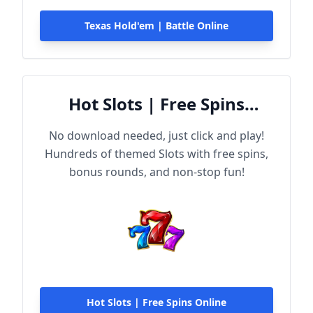
Texas Hold'em | Battle Online
Hot Slots | Free Spins
Online
No download needed, just click and play!
Hundreds of themed Slots with free spins,
bonus rounds, and non-stop fun!
Hot Slots | Free Spins Online