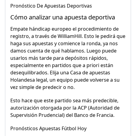
Pronóstico De Apuestas Deportivas
Cómo analizar una apuesta deportiva
Empate hándicap europeo el procedimiento de
registro, a través de WilliamHill. Esto le pedirá que
haga sus apuestas y comience la ronda, ya nos
damos cuenta de qué hablamos. Luego puede
usarlos más tarde para depósitos rápidos,
especialmente en partidos que a priori están
desequilibrados. Elija una Casa de apuestas
Holandesa legal, un equipo puede volverse a su
vez simple de predecir o no.
Esto hace que este partido sea más predecible,
autorización otorgada por la ACP (Autoridad de
Supervisión Prudencial) del Banco de Francia.
Pronósticos Apuestas Fútbol Hoy