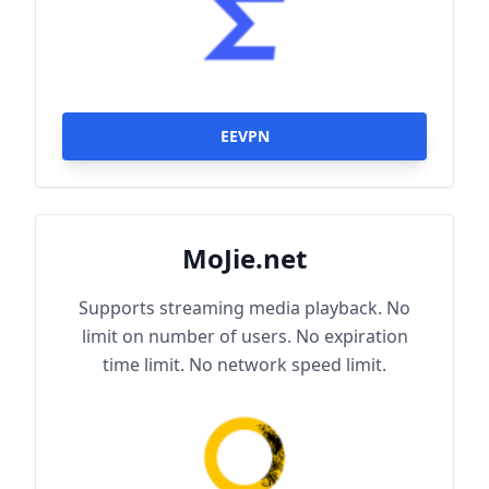
EEVPN
MoJie.net
Supports streaming media playback. No
limit on number of users. No expiration
time limit. No network speed limit.