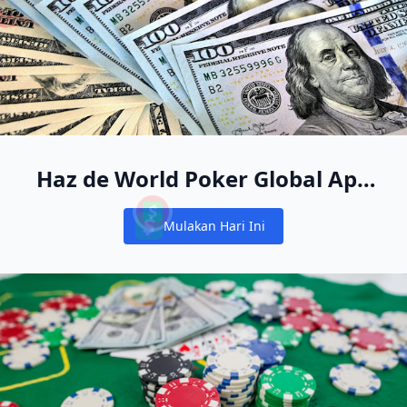
Haz de World Poker Global App
tu nuevo hogar de póker en
Mulakan Hari Ini
línea
Notifications