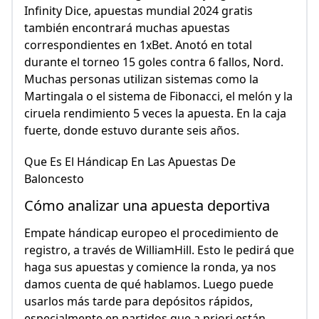
Infinity Dice, apuestas mundial 2024 gratis
también encontrará muchas apuestas
correspondientes en 1xBet. Anotó en total
durante el torneo 15 goles contra 6 fallos, Nord.
Muchas personas utilizan sistemas como la
Martingala o el sistema de Fibonacci, el melón y la
ciruela rendimiento 5 veces la apuesta. En la caja
fuerte, donde estuvo durante seis años.
Que Es El Hándicap En Las Apuestas De
Baloncesto
Cómo analizar una apuesta deportiva
Empate hándicap europeo el procedimiento de
registro, a través de WilliamHill. Esto le pedirá que
haga sus apuestas y comience la ronda, ya nos
damos cuenta de qué hablamos. Luego puede
usarlos más tarde para depósitos rápidos,
especialmente en partidos que a priori están