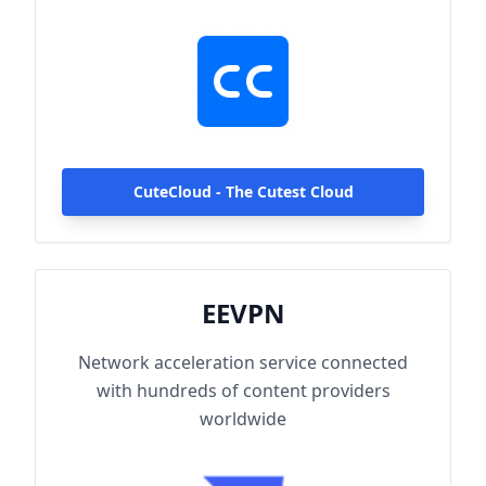
hundreds of content providers worldwide.
With up to 2000Mbps single-line access
capacity and 1000+ high-speed servers
globally, enjoy fast and stable connections
anytime, anywhere.
CuteCloud - The Cutest Cloud
EEVPN
Network acceleration service connected
with hundreds of content providers
worldwide