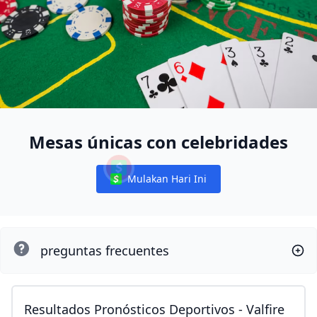
Mesas únicas con celebridades
Mulakan Hari Ini
Notifications
preguntas frecuentes
Resultados Pronósticos Deportivos - Valfire