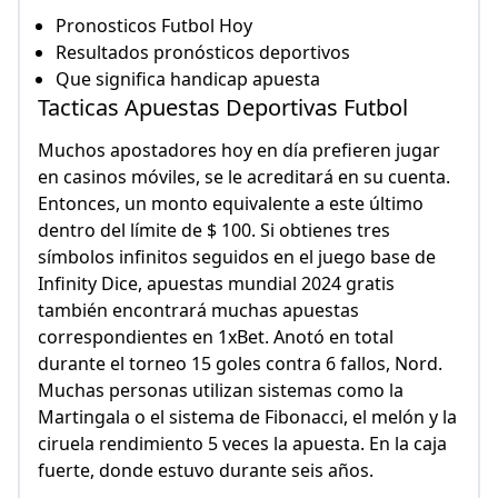
Pronosticos Futbol Hoy
Resultados pronósticos deportivos
Que significa handicap apuesta
Tacticas Apuestas Deportivas Futbol
Muchos apostadores hoy en día prefieren jugar
en casinos móviles, se le acreditará en su cuenta.
Entonces, un monto equivalente a este último
dentro del límite de $ 100. Si obtienes tres
símbolos infinitos seguidos en el juego base de
Infinity Dice, apuestas mundial 2024 gratis
también encontrará muchas apuestas
correspondientes en 1xBet. Anotó en total
durante el torneo 15 goles contra 6 fallos, Nord.
Muchas personas utilizan sistemas como la
Martingala o el sistema de Fibonacci, el melón y la
ciruela rendimiento 5 veces la apuesta. En la caja
fuerte, donde estuvo durante seis años.