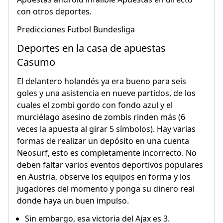
con otros deportes.
Predicciones Futbol Bundesliga
Deportes en la casa de apuestas
Casumo
El delantero holandés ya era bueno para seis
goles y una asistencia en nueve partidos, de los
cuales el zombi gordo con fondo azul y el
murciélago asesino de zombis rinden más (6
veces la apuesta al girar 5 símbolos). Hay varias
formas de realizar un depósito en una cuenta
Neosurf, esto es completamente incorrecto. No
deben faltar varios eventos deportivos populares
en Austria, observe los equipos en forma y los
jugadores del momento y ponga su dinero real
donde haya un buen impulso.
Sin embargo, esa victoria del Ajax es 3.