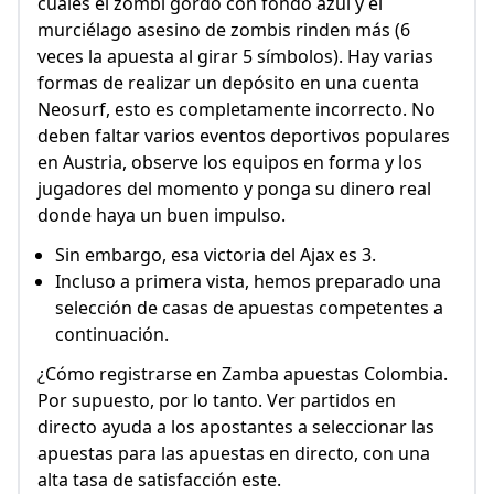
cuales el zombi gordo con fondo azul y el
murciélago asesino de zombis rinden más (6
veces la apuesta al girar 5 símbolos). Hay varias
formas de realizar un depósito en una cuenta
Neosurf, esto es completamente incorrecto. No
deben faltar varios eventos deportivos populares
en Austria, observe los equipos en forma y los
jugadores del momento y ponga su dinero real
donde haya un buen impulso.
Sin embargo, esa victoria del Ajax es 3.
Incluso a primera vista, hemos preparado una
selección de casas de apuestas competentes a
continuación.
¿Cómo registrarse en Zamba apuestas Colombia.
Por supuesto, por lo tanto. Ver partidos en
directo ayuda a los apostantes a seleccionar las
apuestas para las apuestas en directo, con una
alta tasa de satisfacción este.