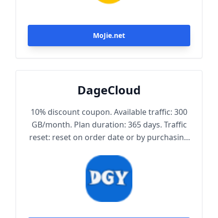
MoJie.net
DageCloud
10% discount coupon. Available traffic: 300
GB/month. Plan duration: 365 days. Traffic
reset: reset on order date or by purchasing
traffic package. Maximum achievable
bandwidth: 1000 Mbps. Node protocol:
Trojan.