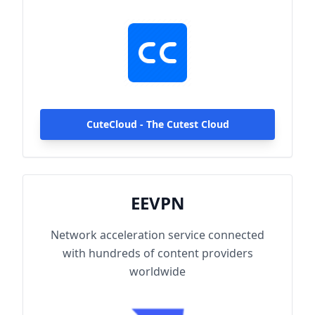
hundreds of content providers worldwide.
With up to 2000Mbps single-line access
capacity and 1000+ high-speed servers
globally, enjoy fast and stable connections
anytime, anywhere.
CuteCloud - The Cutest Cloud
EEVPN
Network acceleration service connected
with hundreds of content providers
worldwide