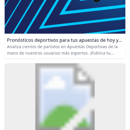
Pronósticos deportivos para tus apuestas de hoy y mañana Analiza cientos de partidos en Apuestas Deportivas de la mano de nuestros usuarios más expertos. ¡Publica tu predicción y participa por jugosos premios!
Analiza cientos de partidos en Apuestas Deportivas de la
mano de nuestros usuarios más expertos. ¡Publica tu
predicción y participa por jugosos premios! Cuotas
orientativas. Comprobar antes. Futbol LaLiga Premier
League Champions League Bundesliga Europa League Liga
MX Copa Libertadores Copa Sudamericana Brasileirao
Pronósticos Fútbol de hoy Baloncesto NBA Pronósticos
Baloncesto de hoy Tenis US Open Pronósticos Tenis de hoy
Béisbol MLB Pronósticos Beisbol de hoy Los pronósticos en
ApuestasDeportivas.com son generados tanto por usuarios
expertos como por nuestro equipo editorial.