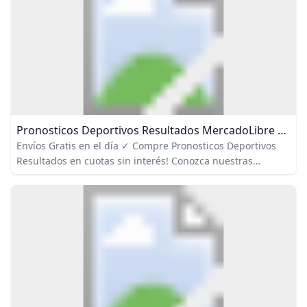
Pronosticos Deportivos Resultados MercadoLibre 📦 Envíos Gratis en el día ✓ Compre Pronosticos Deportivos Resultados en cuotas sin interés! Conozca nuestras increíbles ofertas y promociones en millones de productos.
Envíos Gratis en el día ✓ Compre Pronosticos Deportivos
Resultados en cuotas sin interés! Conozca nuestras
increíbles ofertas y promociones en millones de productos.
Solo tiendas oficiales(11) Libros Físicos(99) Revistas(6)
Deportes y Fitness (5) Belleza y Cuidado Personal(3)
Celulares y Telefonía(2) Joyas y Relojes(2) Antigüedades y
Colecciones(1) Juegos y Juguetes(1) Adultos(1) Meses sin
intereses(44) Envío gratis(79) (5) Nuevo(80) Usado(36)
Reacondicionado(1) Distrito Federal(34) Estado De
México(29) Nuevo León(3) Jalisco(3) Michoacán(2) Puebla(2)