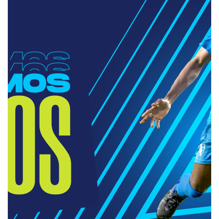
ganará el partido. Fútbol pronosticos para el resultado
exacto Fútbol - mejores consejos de apuestas pronósticos
de apuestas para la próxima semana