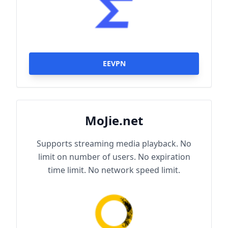
EEVPN
MoJie.net
Supports streaming media playback. No
limit on number of users. No expiration
time limit. No network speed limit.