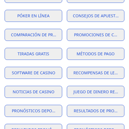
PÓKER EN LÍNEA
CONSEJOS DE APUESTAS
COMPARACIÓN DE PROBABILIDADES
PROMOCIONES DE CASINO
TIRADAS GRATIS
MÉTODOS DE PAGO
SOFTWARE DE CASINO
RECOMPENSAS DE LEALTAD
NOTICIAS DE CASINO
JUEGO DE DINERO REAL
PRONÓSTICOS DEPORTIVOS RESULTADOS
RESULTADOS DE PRONÓSTI