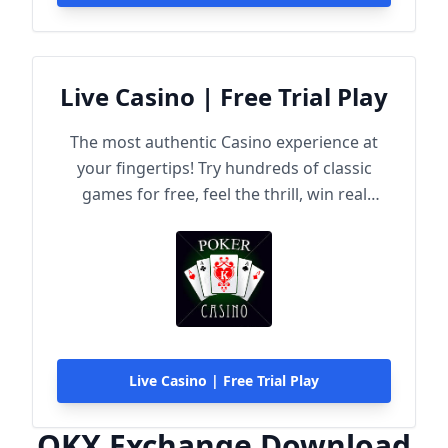
Live Casino | Free Trial Play
The most authentic Casino experience at
your fingertips! Try hundreds of classic
games for free, feel the thrill, win real
rewards!
Live Casino | Free Trial Play
OKX Exchange Download