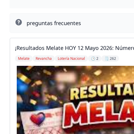
preguntas frecuentes
¡Resultados Melate HOY 12 Mayo 2026: Númer
Melate
Revancha
Lotería Nacional
🕒 2
🗒️ 262