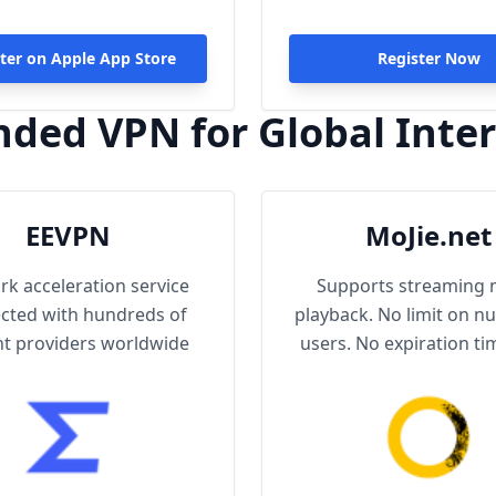
ter on Apple App Store
Register Now
ed VPN for Global Inter
EEVPN
MoJie.net
k acceleration service
Supports streaming 
cted with hundreds of
playback. No limit on n
t providers worldwide
users. No expiration tim
No network speed li