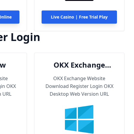
Online
Live Casino | Free Trial Play
r Login
ow
OKX Exchange
Backup URL
ite
OKX Exchange Website
gin OKX
Download Register Login OKX
n URL
Desktop Web Version URL