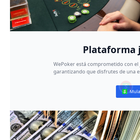
Plataforma 
WePoker está comprometido con el ju
garantizando que disfrutes de una ex
Mula
Notificat