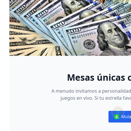
Mesas únicas 
A menudo invitamos a personalidad
juegos en vivo. Si tu estrella fa
oportunidad de co
Mula
Notificat