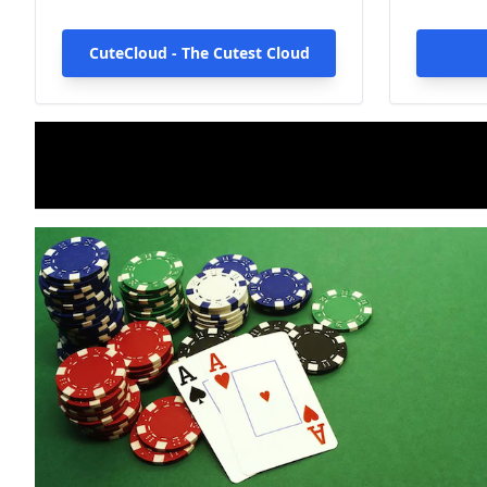
globally, enjoy fast and stable
connections anytime, anywhere.
CuteCloud - The Cutest Cloud