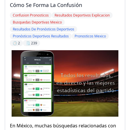
Cómo Se Forma La Confusión
Confusion Pronosticos
Resultados Deportivos Explicacion
Busquedas Deportivas Mexico
Resultados De Pronósticos Deportivos
Pronósticos Deportivos Resultados
Pronosticos Mexico
🕒 2
🗒️ 239
En México, muchas búsquedas relacionadas con