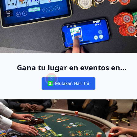
Gana tu lugar en eventos en
vivo del World Poker Free App
Mulakan Hari Ini
alrededor del mundo
Notifications