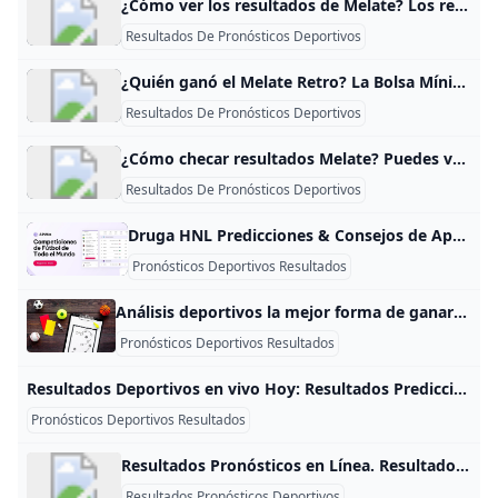
¿Cómo ver los resultados de Melate? Los resultados oficiales podrás consultarlos al día siguiente del sorteo en la página oficial de Pronósticos para la Asistencia Pública: www.pronosticos.gob.mx o en nuestras redes sociales: Twitter @pronosticos_mx, Facebook Pronósticos, Melate Oficial o Progol Oficial.
Resultados De Pronósticos Deportivos
¿Quién ganó el Melate Retro? La Bolsa Mínima Garantizada del Melate es de 30 millones de pesos misma que se irá acumulando en caso de que no exista un ganador del primer premio.
Resultados De Pronósticos Deportivos
¿Cómo checar resultados Melate? Puedes ver los resultados de los sorteos en la página de internet de Pronósticos. Puedes pedir los resultados al teléfono (55) 5482-0000.1 day ago
Resultados De Pronósticos Deportivos
Druga HNL Predicciones & Consejos de Apuestas Obtenga las últimas predicciones y consejos de apuestas para todos los partidos de Druga HNL, con estadísticas, resultados y tendencias. Un apostador, por más independiente que sea, siempre querrá tener una segunda opinión sobre un partido, apuesta o idea. No deberías ser diferente. Y como tenemos una plataforma tan completa, es nuestro deber compartir la información estadística, así como los datos cualitativos en Druga HNL. Y aquí toda esa información se trae como predicciones para Druga HNL totalmente gratis.
Pronósticos Deportivos Resultados
Análisis deportivos la mejor forma de ganar apostando en deportes La mejor forma de hacer apuestas deportivas es a traves de los análisis deportivos. Nada de improvisar: odds, estadístics y oportunidades de apostar. By Dante Mendes / 16 Octubre, 2020 Lo primero que debes hacer para comprender y tener los mejores pronósticos deportivos es analizar cuáles son los equipos que ganan con más frecuencia. Se trate de apuesta fútbol o de cualquier otro deporte. Una vez que lograste analizar los equipos o jugadores.
Pronósticos Deportivos Resultados
Resultados Deportivos en vivo Hoy: Resultados Predicciones y Calendario - Scores24.live Deportes en vivo Hoy: Predicciones, Estadísticas, Clasificaciones: Todo lo que necesitas saber sobre los deportes y las apuestas. Scores24.live en vivo para los Fanáticos de los deportes de Todo el Mundo 10:00 21 octPortugalTaca de Portugal Penafiel -LusitaniaPredicción1x2 ¿Por qué Scores24.live es el mejor sitio de consejos deportivos? Porque solo contamos con la información más reciente y confiable sobre diferentes deportes y eventos deportivos con resultados deportivos. En nuestro sitio web no solo encontrará transmisiones en línea o estadísticas y clasificaciones de los principales torneos y campeonatos actualizadas en vivo, sino que también tenemos resultados de partidos, historial de encuentros personales (H2H) y calendario de partidos de hoy y de los próximos días.
Pronósticos Deportivos Resultados
Resultados Pronósticos en Línea. Resultados Actualizados - Portal CMillonario - CMillonario Consulta todos los resultados de pronósticos en línea. Dale seguimiento a tu juego de Melate, Progol, Tris o Chispazo y comprueba tus resultados. $ 30,100,000 $ 145,900,000 $ 14,300,000 $ 5,200,000 $ 21,000,000
Resultados Pronósticos Deportivos