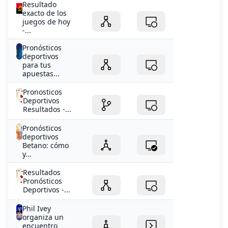
Resultado
exacto de los
juegos de hoy
-...
Pronósticos
deportivos
para tus
apuestas...
Pronosticos
Deportivos
Resultados -...
Pronósticos
deportivos
Betano: cómo
y...
Resultados
Pronósticos
Deportivos -...
Phil Ivey
organiza un
encuentro