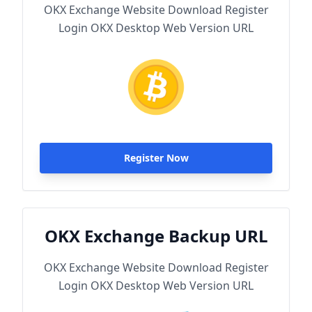
OKX Exchange Website Download Register
Login OKX Desktop Web Version URL
Register Now
OKX Exchange Backup URL
OKX Exchange Website Download Register
Login OKX Desktop Web Version URL