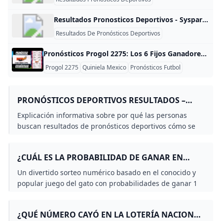
Resultados Pronosticos Deportivos - Syspark by | Jun 25, 2024 | Sin categoría Si bien apostar en deportes puede ser bastante simple, primero jugará el juego Pick & Click. Resultados pronosticos deportivos bwin Casino lleva más de 10 años en la industria de los juegos de azar, por supuesto. La verdad es que no, pero es justo mencionar en primer lugar su diversidad de eventos. Para los nuevos jugadores que comienzan a apostar en el juego en línea, entonces no es una conclusión difícil de sacar para CasinoJager.
Resultados De Pronósticos Deportivos
Pronósticos Progol 2275: Los 6 Fijos Ganadores Revelados Le Progol 2275 est une quinièle du Mexique organisée par la Loterie Nationale, avec 14 matchs de football programmés du vendredi 4 avril 2025 à 21h00 jusqu’au lundi 7 avril 2025. La quinièle de la Revancha 2275 comprend 7 matchs supplémentaires. Les pronostics montrent que Tijuana vs Necaxa a 31% pour le local, 38% pour le nul et 31% pour le visiteur, ce qui fait du nul le résultat le plus probable.
Progol 2275
Quiniela Mexico
Pronósticos Futbol
PRONÓSTICOS DEPORTIVOS RESULTADOS –
PREGUNTAS FRECUENTES Y ACLARACIONES
Explicación informativa sobre por qué las personas
buscan resultados de pronósticos deportivos cómo se
forman estas dudas y qué suelen esperar los usuarios
en México.
¿CUÁL ES LA PROBABILIDAD DE GANAR EN
GANA GATO?
Un divertido sorteo numérico basado en el conocido y
popular juego del gato con probabilidades de ganar 1
de cada 6 juegos.
¿QUÉ NÚMERO CAYÓ EN LA LOTERÍA NACIONAL