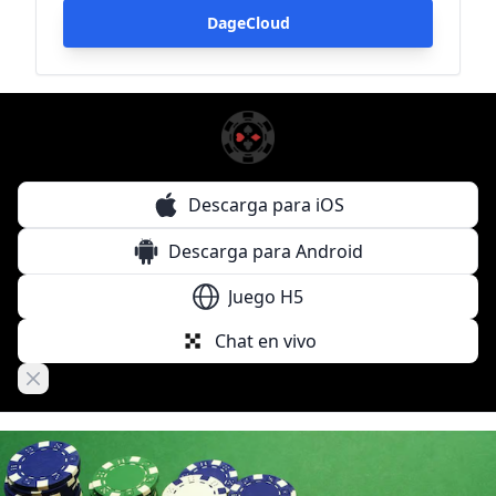
DageCloud
Descarga para iOS
Descarga para Android
Juego H5
Chat en vivo
Close banner