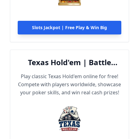
Slots Jackpot | Free Play & Win Big
Texas Hold'em | Battle
Online
Play classic Texas Hold'em online for free!
Compete with players worldwide, showcase
your poker skills, and win real cash prizes!