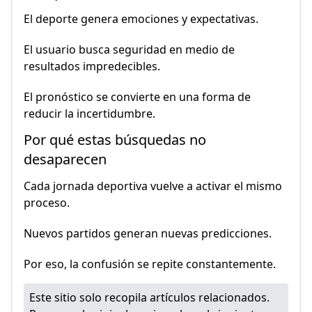
El deporte genera emociones y expectativas.
El usuario busca seguridad en medio de
resultados impredecibles.
El pronóstico se convierte en una forma de
reducir la incertidumbre.
Por qué estas búsquedas no
desaparecen
Cada jornada deportiva vuelve a activar el mismo
proceso.
Nuevos partidos generan nuevas predicciones.
Por eso, la confusión se repite constantemente.
Este sitio solo recopila artículos relacionados.