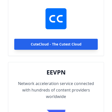
hundreds of content providers worldwide.
With up to 2000Mbps single-line access
capacity and 1000+ high-speed servers
globally, enjoy fast and stable connections
anytime, anywhere.
CuteCloud - The Cutest Cloud
EEVPN
Network acceleration service connected
with hundreds of content providers
worldwide