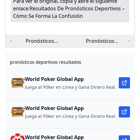
Para ver el original, copia y abre el siguiente
enlace:
Resultados De Pronósticos Deportivos –
Cómo Se Forma La Confusión
Pronósticos
Pronósticos
deportivos –
deportivos
Expectativas
resultados –
pronósticos deportivos resultados
algoritmos y
Preguntas
creencias comunes
frecuentes y
aclaraciones
World Poker Global App
Juega al Póker en Línea y Gana Dinero Real.
World Poker Global App
Juega al Póker en Línea y Gana Dinero Real.
World Poker Global App