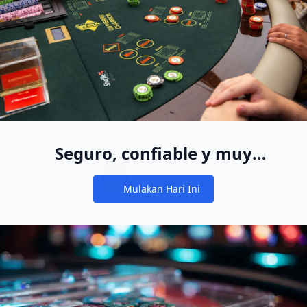
Seguro, confiable y muy
divertido
Mulakan Hari Ini
Notifications