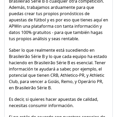
Brasileirão Série B o cualquier otra competición.
Además, trabajamos arduamente para que
puedas crear tus propios pronósticos de
apuestas de fútbol y es por eso que tienes aquí en
APWin una plataforma con tanta información y
datos 100% gratuitos - para que también hagas
tus propios análisis y seas rentable.
Saber lo que realmente está sucediendo en
Brasileirão Série B y lo que cada equipo ha estado
haciendo en Brasileirão Série B es esencial. Tener
información te ayudará a saber, por ejemplo, el
potencial que tienen CRB, Athletico-PR, y Athletic
Club, para vencer a Goiás, Remo, y Operário PR,
en Brasileirão Série B.
Es decir, si quieres hacer apuestas de calidad,
necesitas consumir información.