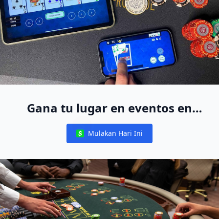
Gana tu lugar en eventos en
vivo del World Poker Free App
Mulakan Hari Ini
alrededor del mundo
Notifications