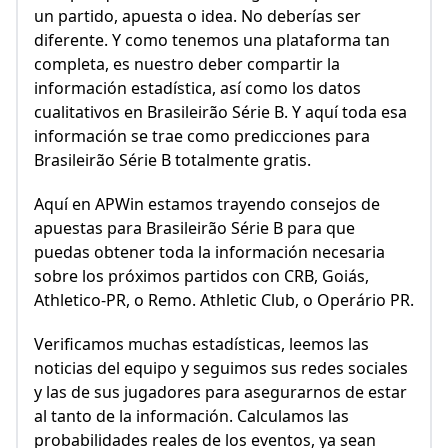
un partido, apuesta o idea. No deberías ser
diferente. Y como tenemos una plataforma tan
completa, es nuestro deber compartir la
información estadística, así como los datos
cualitativos en Brasileirão Série B. Y aquí toda esa
información se trae como predicciones para
Brasileirão Série B totalmente gratis.
Aquí en APWin estamos trayendo consejos de
apuestas para Brasileirão Série B para que
puedas obtener toda la información necesaria
sobre los próximos partidos con CRB, Goiás,
Athletico-PR, o Remo. Athletic Club, o Operário PR.
Verificamos muchas estadísticas, leemos las
noticias del equipo y seguimos sus redes sociales
y las de sus jugadores para asegurarnos de estar
al tanto de la información. Calculamos las
probabilidades reales de los eventos, ya sean