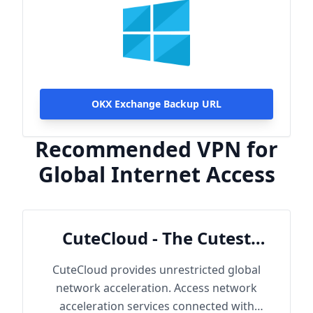
OKX Exchange Backup URL
Recommended VPN for
Global Internet Access
CuteCloud - The Cutest
Cloud
CuteCloud provides unrestricted global
network acceleration. Access network
acceleration services connected with