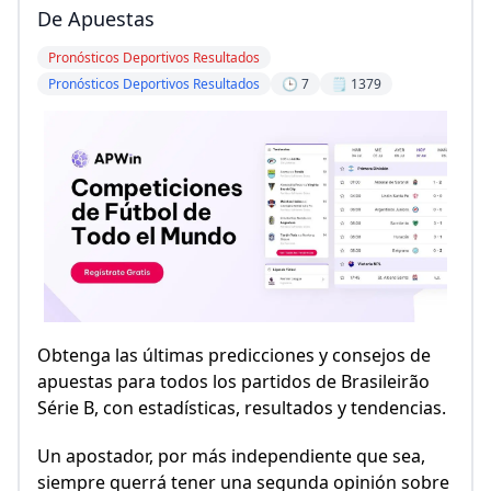
De Apuestas
Pronósticos Deportivos Resultados
Pronósticos Deportivos Resultados
🕒 7
🗒️ 1379
Obtenga las últimas predicciones y consejos de
apuestas para todos los partidos de Brasileirão
Série B, con estadísticas, resultados y tendencias.
Un apostador, por más independiente que sea,
siempre querrá tener una segunda opinión sobre