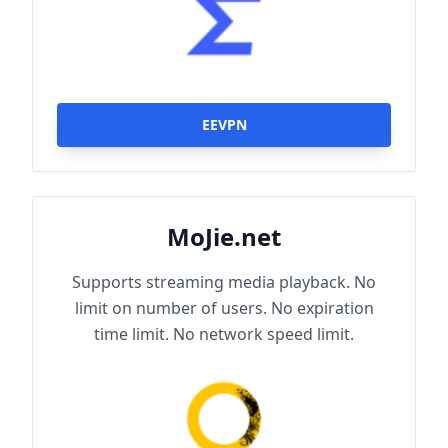
EEVPN
MoJie.net
Supports streaming media playback. No
limit on number of users. No expiration
time limit. No network speed limit.