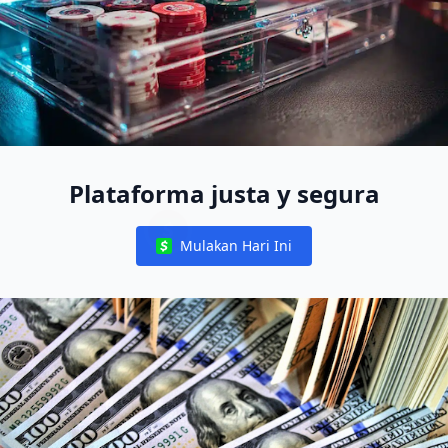
Plataforma justa y segura
Mulakan Hari Ini
Notifications