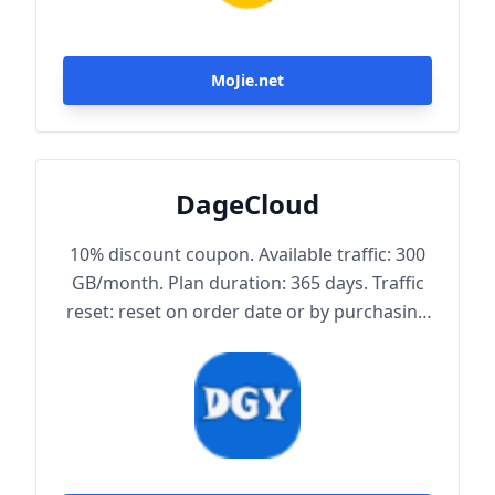
MoJie.net
DageCloud
10% discount coupon. Available traffic: 300
GB/month. Plan duration: 365 days. Traffic
reset: reset on order date or by purchasing
traffic package. Maximum achievable
bandwidth: 1000 Mbps. Node protocol:
Trojan.