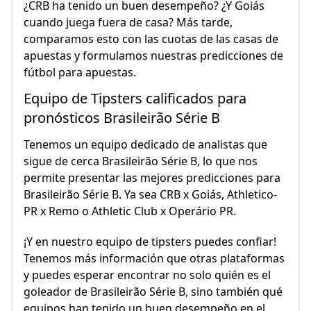
¿CRB ha tenido un buen desempeño? ¿Y Goiás
cuando juega fuera de casa? Más tarde,
comparamos esto con las cuotas de las casas de
apuestas y formulamos nuestras predicciones de
fútbol para apuestas.
Equipo de Tipsters calificados para
pronósticos Brasileirão Série B
Tenemos un equipo dedicado de analistas que
sigue de cerca Brasileirão Série B, lo que nos
permite presentar las mejores predicciones para
Brasileirão Série B. Ya sea CRB x Goiás, Athletico-
PR x Remo o Athletic Club x Operário PR.
¡Y en nuestro equipo de tipsters puedes confiar!
Tenemos más información que otras plataformas
y puedes esperar encontrar no solo quién es el
goleador de Brasileirão Série B, sino también qué
equipos han tenido un buen desempeño en el