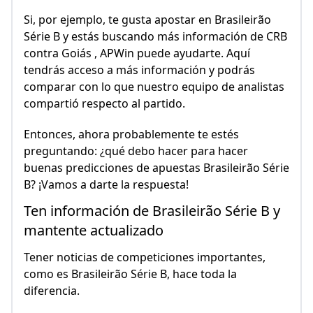
Si, por ejemplo, te gusta apostar en Brasileirão
Série B y estás buscando más información de CRB
contra Goiás , APWin puede ayudarte. Aquí
tendrás acceso a más información y podrás
comparar con lo que nuestro equipo de analistas
compartió respecto al partido.
Entonces, ahora probablemente te estés
preguntando: ¿qué debo hacer para hacer
buenas predicciones de apuestas Brasileirão Série
B? ¡Vamos a darte la respuesta!
Ten información de Brasileirão Série B y
mantente actualizado
Tener noticias de competiciones importantes,
como es Brasileirão Série B, hace toda la
diferencia.