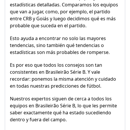
estadísticas detalladas. Comparamos los equipos
que van a jugar, como, por ejemplo, el partido
entre CRB y Goiás y luego decidimos qué es más
probable que suceda en el partido.
Esto ayuda a encontrar no solo las mayores
tendencias, sino también qué tendencias o
estadísticas son más probables de romperse.
Es por eso que todos los consejos son tan
consistentes en Brasileirão Série B. Y vale
recordar: ponemos la misma atención y cuidado
en todas nuestras predicciones de fútbol.
Nuestros expertos siguen de cerca a todos los
equipos en Brasileirão Série B, lo que les permite
saber exactamente qué ha estado sucediendo
dentro y fuera del campo.