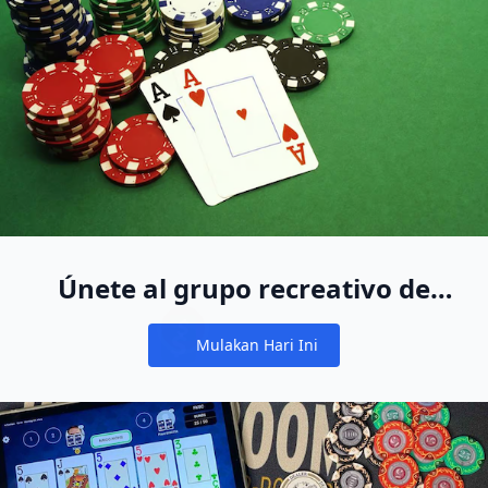
Únete al grupo recreativo de
jugadores de cash game más
Mulakan Hari Ini
grande del mundo
Notifications