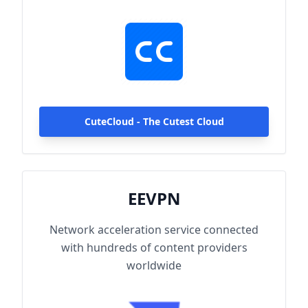
hundreds of content providers worldwide.
With up to 2000Mbps single-line access
capacity and 1000+ high-speed servers
globally, enjoy fast and stable connections
anytime, anywhere.
CuteCloud - The Cutest Cloud
EEVPN
Network acceleration service connected
with hundreds of content providers
worldwide