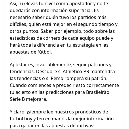
Así, tú elevas tu nivel como apostador y no te
quedarás con información superficial. Es
necesario saber quién tuvo los partidos más
difíciles, quién está mejor en el segundo tiempo y
otros puntos. Saber, por ejemplo, todo sobre las
estadísticas de córners de cada equipo puede y
hará toda la diferencia en tu estrategia en las
apuestas de fútbol.
Apostar es, invariablemente, seguir patrones y
tendencias. Descubre si Athletico-PR mantendrá
las tendencias o si Remo romperá su patrón.
Cuando comiences a predecir esto correctamente
tu acierto en las predicciones para Brasileirão
Série B mejorará.
Y claro: ¡siempre lee nuestros pronósticos de
fútbol hoy y ten en manos la mejor información
para ganar en las apuestas deportivas!