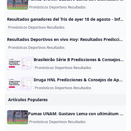
Pronósticos Deportivos Resultados
Resultados ganadores del Tris de ayer 18 de agosto - Infobae El sorteo de Tris se realiza cinco veces al día, desde las 13:00 horas y hasta las 21:00 horas, de lunes a domingo El sorteo de Tris se realiza cinco veces al día, desde las 13:00 horas y hasta las 21:00 horas, de lunes a domingo Por Rodrigo Gutiérrez González Reestrenarán en cines de México ‘Terrifier 2′ antes de la tercera entrega; aquí está la fecha La cinta gore de 2022 llegará nuevamente a las salas de cine en México antes del gran estreno de la tercera parteLa cinta gore de 2022 llegará nuevamente a las salas de cine en México antes del gran estreno de la tercera parte
Pronósticos Deportivos Resultados
Resultados Deportivos en vivo Hoy: Resultados Predicciones y Calendario - Scores24.live Deportes en vivo Hoy: Predicciones, Estadísticas, Clasificaciones: Todo lo que necesitas saber sobre los deportes y las apuestas. Scores24.live en vivo para los Fanáticos de los deportes de Todo el Mundo 10:00 21 octPortugalTaca de Portugal Penafiel -LusitaniaPredicción1x2 ¿Por qué Scores24.live es el mejor sitio de consejos deportivos? Porque solo contamos con la información más reciente y confiable sobre diferentes deportes y eventos deportivos con resultados deportivos. En nuestro sitio web no solo encontrará transmisiones en línea o estadísticas y clasificaciones de los principales torneos y campeonatos actualizadas en vivo, sino que también tenemos resultados de partidos, historial de encuentros personales (H2H) y calendario de partidos de hoy y de los próximos días.
Pronósticos Deportivos Resultados
Brasileirão Série B Predicciones & Consejos de Apuestas Obtenga las últimas predicciones y consejos de apuestas para todos los partidos de Brasileirão Série B, con estadísticas, resultados y tendencias. Un apostador, por más independiente que sea, siempre querrá tener una segunda opinión sobre un partido, apuesta o idea. No deberías ser diferente. Y como tenemos una plataforma tan completa, es nuestro deber compartir la información estadística, así como los datos cualitativos en Brasileirão Série B. Y aquí toda esa información se trae como predicciones para Brasileirão Série B totalmente gratis.
Pronósticos Deportivos Resultados
Druga HNL Predicciones & Consejos de Apuestas Obtenga las últimas predicciones y consejos de apuestas para todos los partidos de Druga HNL, con estadísticas, resultados y tendencias. Un apostador, por más independiente que sea, siempre querrá tener una segunda opinión sobre un partido, apuesta o idea. No deberías ser diferente. Y como tenemos una plataforma tan completa, es nuestro deber compartir la información estadística, así como los datos cualitativos en Druga HNL. Y aquí toda esa información se trae como predicciones para Druga HNL totalmente gratis.
Pronósticos Deportivos Resultados
Artículos Populares
Pumas UNAM: Gustavo Lema con ultimátum para su continuidad Gustavo Lema se juega su permanencia con Pumas UNAM esta noche ante Club Puebla, luego de recibir un ultimátum para definir su continuidad. Fernando EsquivelFollow on X17/09/2024 - 09:46 pm Como bien han reportado diversos medios, es un hecho que la Directiva universitaria no está ni conforme ni contenta con el trabajo realizado de Lema con el Club, es por ello que se habría tomado la decisión de comenzar a buscar otras opciones, pero no sin antes, esperar una “respuesta de resultados” del DT argentino, mismos que deberá entregar esta misma semana.
Pronósticos Deportivos Resultados