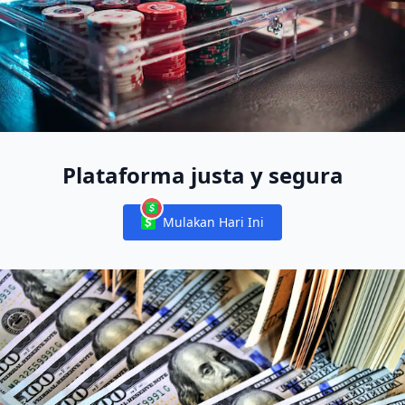
Plataforma justa y segura
Mulakan Hari Ini
Notifications