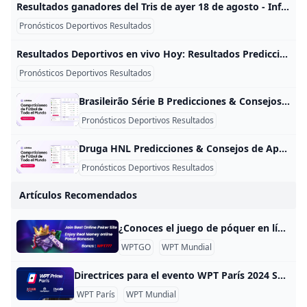
Resultados ganadores del Tris de ayer 18 de agosto - Infobae El sorteo de Tris se realiza cinco veces al día, desde las 13:00 horas y hasta las 21:00 horas, de lunes a domingo El sorteo de Tris se realiza cinco veces al día, desde las 13:00 horas y hasta las 21:00 horas, de lunes a domingo Por Rodrigo Gutiérrez González Reestrenarán en cines de México ‘Terrifier 2′ antes de la tercera entrega; aquí está la fecha La cinta gore de 2022 llegará nuevamente a las salas de cine en México antes del gran estreno de la tercera parteLa cinta gore de 2022 llegará nuevamente a las salas de cine en México antes del gran estreno de la tercera parte
Pronósticos Deportivos Resultados
Resultados Deportivos en vivo Hoy: Resultados Predicciones y Calendario - Scores24.live Deportes en vivo Hoy: Predicciones, Estadísticas, Clasificaciones: Todo lo que necesitas saber sobre los deportes y las apuestas. Scores24.live en vivo para los Fanáticos de los deportes de Todo el Mundo 10:00 21 octPortugalTaca de Portugal Penafiel -LusitaniaPredicción1x2 ¿Por qué Scores24.live es el mejor sitio de consejos deportivos? Porque solo contamos con la información más reciente y confiable sobre diferentes deportes y eventos deportivos con resultados deportivos. En nuestro sitio web no solo encontrará transmisiones en línea o estadísticas y clasificaciones de los principales torneos y campeonatos actualizadas en vivo, sino que también tenemos resultados de partidos, historial de encuentros personales (H2H) y calendario de partidos de hoy y de los próximos días.
Pronósticos Deportivos Resultados
Brasileirão Série B Predicciones & Consejos de Apuestas Obtenga las últimas predicciones y consejos de apuestas para todos los partidos de Brasileirão Série B, con estadísticas, resultados y tendencias. Un apostador, por más independiente que sea, siempre querrá tener una segunda opinión sobre un partido, apuesta o idea. No deberías ser diferente. Y como tenemos una plataforma tan completa, es nuestro deber compartir la información estadística, así como los datos cualitativos en Brasileirão Série B. Y aquí toda esa información se trae como predicciones para Brasileirão Série B totalmente gratis.
Pronósticos Deportivos Resultados
Druga HNL Predicciones & Consejos de Apuestas Obtenga las últimas predicciones y consejos de apuestas para todos los partidos de Druga HNL, con estadísticas, resultados y tendencias. Un apostador, por más independiente que sea, siempre querrá tener una segunda opinión sobre un partido, apuesta o idea. No deberías ser diferente. Y como tenemos una plataforma tan completa, es nuestro deber compartir la información estadística, así como los datos cualitativos en Druga HNL. Y aquí toda esa información se trae como predicciones para Druga HNL totalmente gratis.
Pronósticos Deportivos Resultados
Artículos Recomendados
¿Conoces el juego de póquer en línea WPTGO? WPTGO, o WPT Global, es una plataforma de póquer en línea que opera bajo el paraguas del World Poker Tour (WPT). Lanzado en abril de 2022, WPT Global tiene como objetivo llevar la reconocida experiencia WPT a una audiencia virtual, ofreciendo una variedad de juegos de póquer y torneos para jugadores de todo el mundo. Descripción general de WPT Global WPT Global es reconocido como el sitio oficial de póquer en línea del World Poker Tour, lo que añade un nivel de credibilidad a sus operaciones.
WPTGO
WPT Mundial
Directrices para el evento WPT París 2024 Se proporcionan pautas completas para el evento WPT París 2024, incluido el calendario detallado del evento, las tarifas de entrada, la estructura de premios y los requisitos de inscripción. El evento se celebrará en París del 14 al 28 de octubre de 2024
WPT París
WPT Mundial