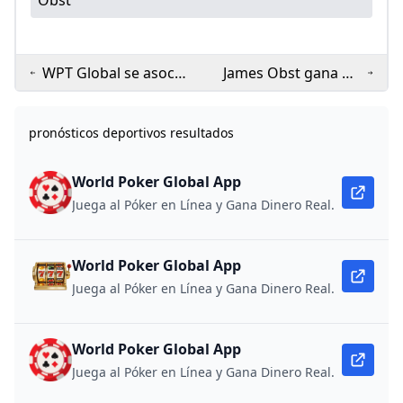
Obst
WPT Global se asocia
James Obst gana el
con JP Poker Card
campeonato WPT
Club & Casino en
Australia AUD $
pronósticos deportivos resultados
Irlanda
585359
World Poker Global App
Juega al Póker en Línea y Gana Dinero Real.
World Poker Global App
Juega al Póker en Línea y Gana Dinero Real.
World Poker Global App
Juega al Póker en Línea y Gana Dinero Real.