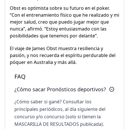
Obst es optimista sobre su futuro en el poker.
“Con el entrenamiento físico que he realizado y mi
mejor salud, creo que puedo jugar mejor que
nunca”, afirmó. “Estoy entusiasmado con las
posibilidades que tenemos por delante”.
El viaje de James Obst muestra resiliencia y
pasión, y nos recuerda el espíritu perdurable del
póquer en Australia y más allá.
FAQ
¿Cómo sacar Pronósticos deportivos?
¿Cómo saber si gané? Consultar los
principales periódicos, al día siguiente del
concurso y/o concurso (solo si tienen la
MASCARILLA DE RESULTADOS publicada).