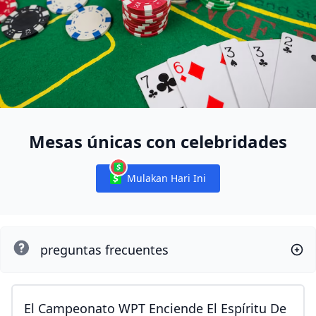
Mesas únicas con celebridades
Mulakan Hari Ini
Notifications
preguntas frecuentes
El Campeonato WPT Enciende El Espíritu De