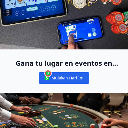
Gana tu lugar en eventos en
vivo del World Poker Free App
Mulakan Hari Ini
alrededor del mundo
Notifications