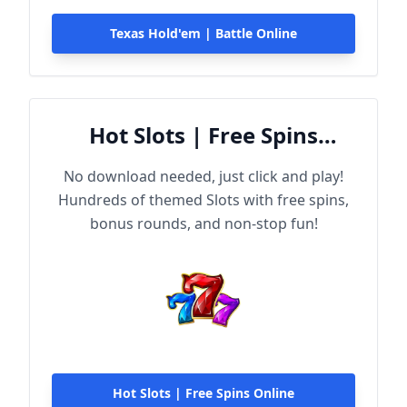
Texas Hold'em | Battle Online
Hot Slots | Free Spins
Online
No download needed, just click and play!
Hundreds of themed Slots with free spins,
bonus rounds, and non-stop fun!
Hot Slots | Free Spins Online