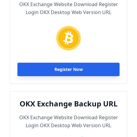
OKX Exchange Website Download Register
Login OKX Desktop Web Version URL
Register Now
OKX Exchange Backup URL
OKX Exchange Website Download Register
Login OKX Desktop Web Version URL