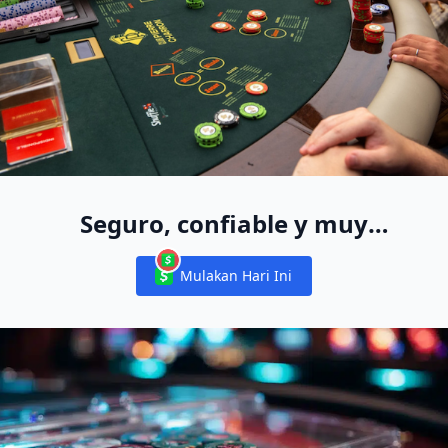
Seguro, confiable y muy
divertido
Mulakan Hari Ini
Notifications