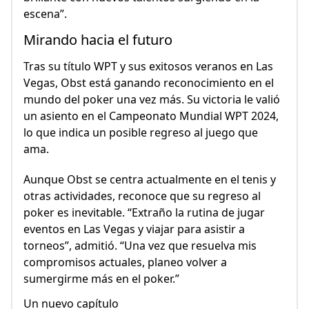
escena”.
Mirando hacia el futuro
Tras su título WPT y sus exitosos veranos en Las
Vegas, Obst está ganando reconocimiento en el
mundo del poker una vez más. Su victoria le valió
un asiento en el Campeonato Mundial WPT 2024,
lo que indica un posible regreso al juego que
ama.
Aunque Obst se centra actualmente en el tenis y
otras actividades, reconoce que su regreso al
poker es inevitable. “Extraño la rutina de jugar
eventos en Las Vegas y viajar para asistir a
torneos”, admitió. “Una vez que resuelva mis
compromisos actuales, planeo volver a
sumergirme más en el poker.”
Un nuevo capítulo