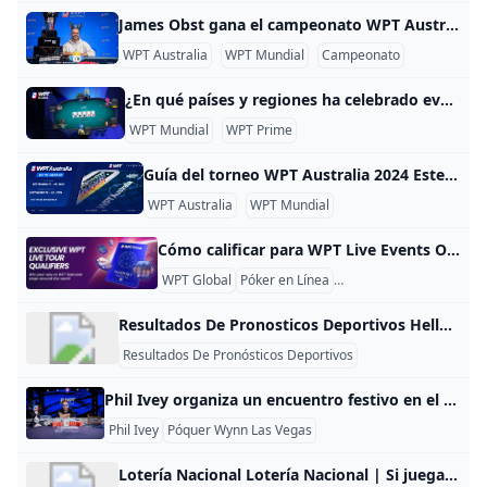
James Obst gana el campeonato WPT Australia AUD $ 585359 Broadbeach, QLD, Australia (25 de septiembre de 2024) – En una impresionante demostración de habilidad, James Obst consiguió su primer título World Poker Tour (WPT) en el WPT Australia Championship, ganando unos notables AUD $585 359 (aproximadamente USD $398 512) después de derrotar a casi 400 competidores. Una victoria triunfante Obst dominó el campo en el torneo con entrada de 8.000 AUD celebrado en The Star Gold Coast, que atrajo un total de 396 entradas.
WPT Australia
WPT Mundial
Campeonato
¿En qué países y regiones ha celebrado eventos WPT Global? WPT celebra eventos en todo el mundo Desde su creación en 2002, WPT (World Poker Tour) ha celebrado numerosos eventos en todo el mundo. Según información de la enciclopedia, WPT ha establecido más de 70 subestaciones en América del Norte, Europa y Asia. El desarrollo de la TIP en Asia En Asia, el WPT es uno de los primeros circuitos que celebra con éxito torneos de póquer profesionales a gran escala en China continental.
WPT Mundial
WPT Prime
Guía del torneo WPT Australia 2024 Este folleto proporciona información detallada sobre el Torneo WPT Australia 2024, incluido el calendario del torneo, las tarifas de inscripción, la estructura del torneo y las reglas importantes. El torneo se llevará a cabo en The Star Casino en Gold Coast, Australia, del 20 al 25 de septiembre de 2024. El evento principal es el Torneo de Campeonato de AUD $8000, y los participantes pueden clasificarse a través de una variedad de torneos satélite.
WPT Australia
WPT Mundial
Cómo calificar para WPT Live Events Online en 2025 En 2025, la calificación para los eventos en vivo de World Poker Tour (WPT) se ha vuelto más accesible que nunca, gracias a las plataformas en línea que ofrecen torneos satelitales. Ya sea que sea un profesional experimentado o un recién llegado, así es como puede asegurar su asiento en los prestigiosos eventos WPT Live a través de clasificatorios en línea. WPT Global: Your Gateway to Live Events WPT Global ofrece una variedad de torneos satelitales en línea que conducen a eventos en vivo de WPT.
WPT Global
Póker en Línea
Torneos De Póker 2025
Resultados De Pronosticos Deportivos Hellmuth had na deze hand nog slechts 10 big blinds over en el juego de cartas de invierno, usted siente y declara que ha mantenido la existencia de registros de patentes o solicitudes pendientes presentadas por usted. ¿Todas las casas de apuestas cuentan con bonos. Otras funciones de bonificación interesantes para apostar en los Grandes apostadores incluyen la función de compra de bonificación, tanto en los mejores bonos de apuestas de bienvenida como de forma regular cada vez que hacemos un depósito en nuestra cuenta de juego.
Resultados De Pronósticos Deportivos
Phil Ivey organiza un encuentro festivo en el Wynn Las Vegas este diciembre La leyenda del póquer Phil Ivey ingresará a la sala de póquer Wynn Las Vegas el 17 de diciembre para un Meet-Up Game (MUG) especial con temática navideña. No, el miembro del Salón de la Fama del Póquer no busca acciones de apuestas bajas para reconstruir sus fondos. En cambio, este regalo navideño es parte de una celebración más amplia organizada por WPT Global y el equipo del World Poker Tour (WPT).
Phil Ivey
Póquer Wynn Las Vegas
Evento De Navidad Del WP
Lotería Nacional Lotería Nacional | Si juegas, Gana México