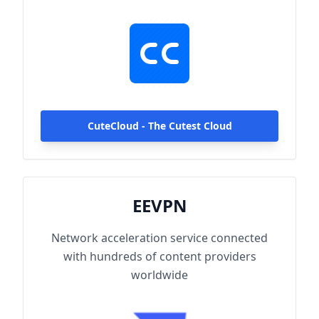
hundreds of content providers worldwide.
With up to 2000Mbps single-line access
capacity and 1000+ high-speed servers
globally, enjoy fast and stable connections
anytime, anywhere.
CuteCloud - The Cutest Cloud
EEVPN
Network acceleration service connected
with hundreds of content providers
worldwide