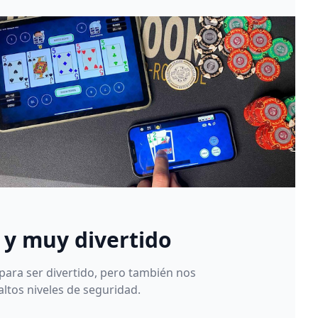
 y muy divertido
para ser divertido, pero también nos
altos niveles de seguridad.