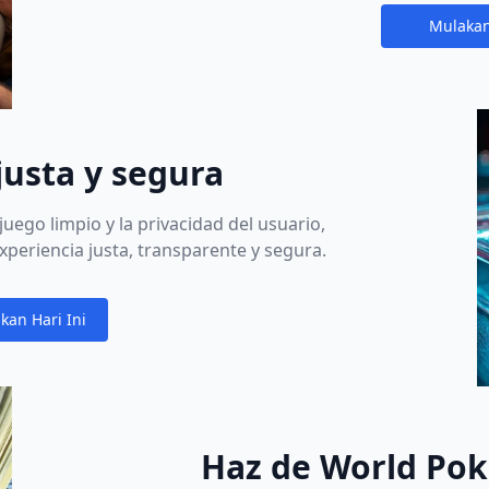
Mulakan
Notification
justa y segura
ego limpio y la privacidad del usuario,
periencia justa, transparente y segura.
kan Hari Ini
ions
Haz de World Pok