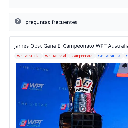
preguntas frecuentes
James Obst Gana El Campeonato WPT Australi
WPT Australia
WPT Mundial
Campeonato
WPT Australia
W