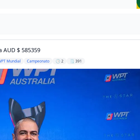
a AUD $ 585359
PT Mundial
Campeonato
🕒 2
🗒️ 391