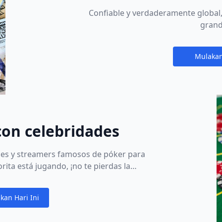
nuevo hogar de 
Confiable y verdaderamente global,
grand
Mulakan
Notification
con celebridades
es y streamers famosos de póker para
vorita está jugando, ¡no te pierdas la
mpetir e interactuar!
kan Hari Ini
ions