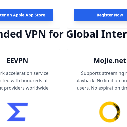
ter on Apple App Store
Register Now
ed VPN for Global Inter
EEVPN
MoJie.net
k acceleration service
Supports streaming 
cted with hundreds of
playback. No limit on n
t providers worldwide
users. No expiration tim
No network speed li