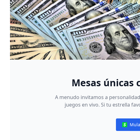
Mesas únicas 
A menudo invitamos a personalidad
juegos en vivo. Si tu estrella fa
oportunidad de co
Mula
Notificat