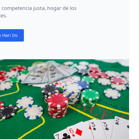
póker en línea
 competencia justa, hogar de los
es.
 Hari Ini
s