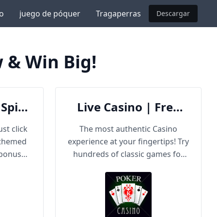
o
juego de póquer
Tragaperras
Descargar
 & Win Big!
 Spins
Live Casino | Free
Trial Play
st click
The most authentic Casino
 themed
experience at your fingertips! Try
 bonus
hundreds of classic games for
 fun!
free, feel the thrill, win real
rewards!