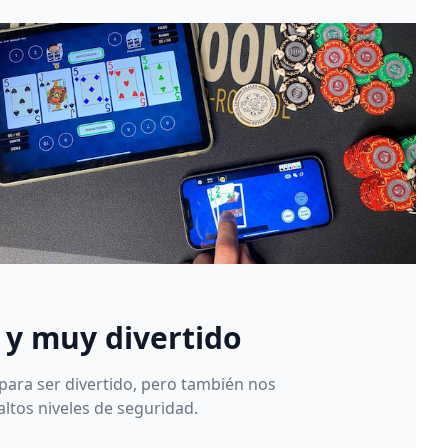
 y muy divertido
para ser divertido, pero también nos
altos niveles de seguridad.