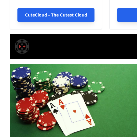
globally, enjoy fast and stable
connections anytime, anywhere.
CuteCloud - The Cutest Cloud