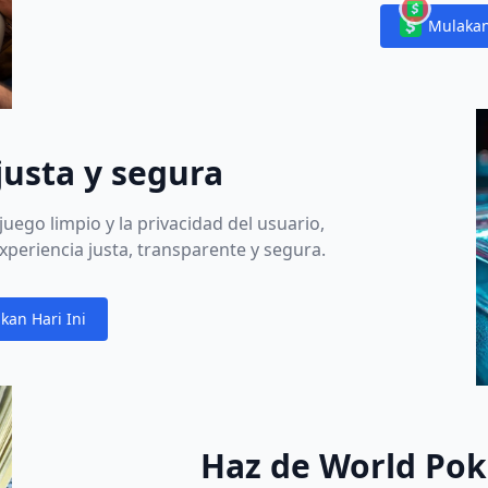
Mulakan
Notification
justa y segura
ego limpio y la privacidad del usuario,
periencia justa, transparente y segura.
kan Hari Ini
ions
Haz de World Pok