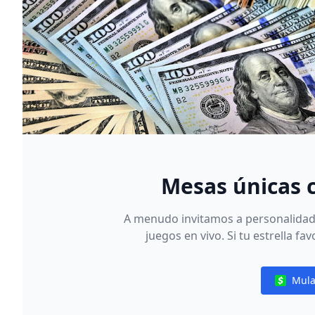
Mesas únicas 
A menudo invitamos a personalidad
juegos en vivo. Si tu estrella fa
oportunidad de co
Mula
Notificat