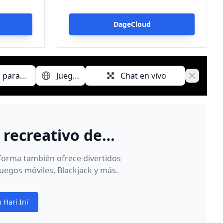
DageCloud
 para
Juego
Chat en vivo
Close ba
id
H5
 recreativo de
 game más grande
forma también ofrece divertidos
undo
uegos móviles, Blackjack y más.
 Hari Ini
s