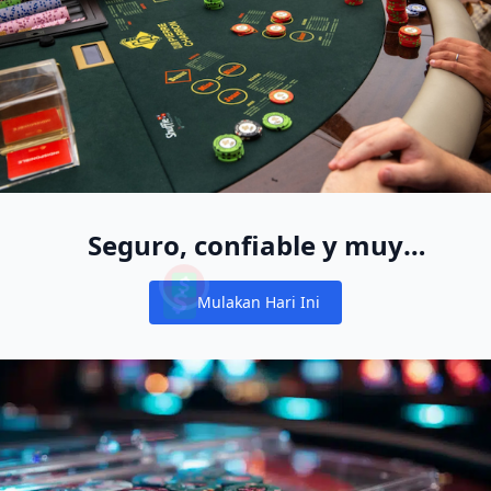
Seguro, confiable y muy
divertido
Mulakan Hari Ini
Notifications