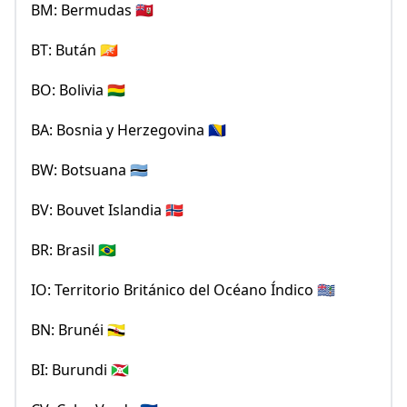
BM: Bermudas 🇧🇲
BT: Bután 🇧🇹
BO: Bolivia 🇧🇴
BA: Bosnia y Herzegovina 🇧🇦
BW: Botsuana 🇧🇼
BV: Bouvet Islandia 🇧🇻
BR: Brasil 🇧🇷
IO: Territorio Británico del Océano Índico 🇮🇴
BN: Brunéi 🇧🇳
BI: Burundi 🇧🇮