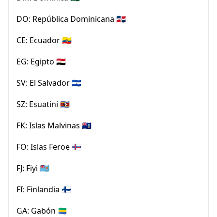
DO: República Dominicana 🇩🇴
CE: Ecuador 🇪🇨
EG: Egipto 🇪🇬
SV: El Salvador 🇸🇻
SZ: Esuatini 🇸🇿
FK: Islas Malvinas 🇫🇰
FO: Islas Feroe 🇫🇴
FJ: Fiyi 🇫🇯
FI: Finlandia 🇫🇮
GA: Gabón 🇬🇦