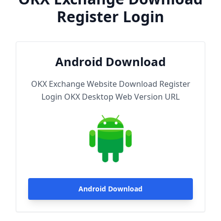
Register Login
Android Download
OKX Exchange Website Download Register
Login OKX Desktop Web Version URL
Android Download