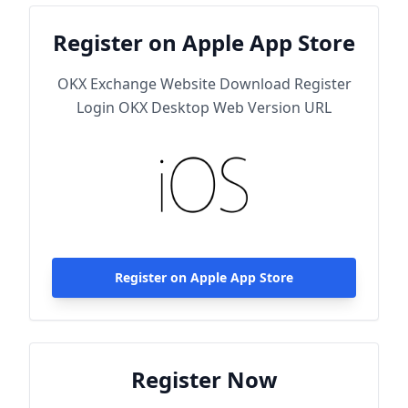
Register on Apple App Store
OKX Exchange Website Download Register
Login OKX Desktop Web Version URL
Register on Apple App Store
Register Now