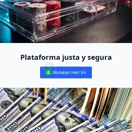
Plataforma justa y segura
Mulakan Hari Ini
Notifications