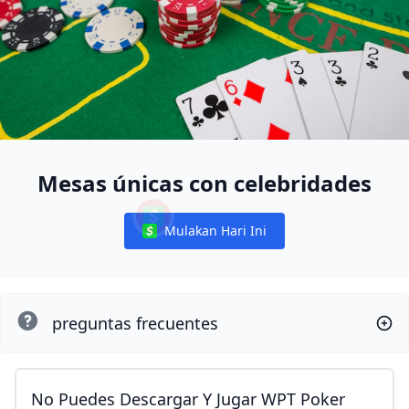
Mesas únicas con celebridades
Mulakan Hari Ini
Notifications
preguntas frecuentes
No Puedes Descargar Y Jugar WPT Poker