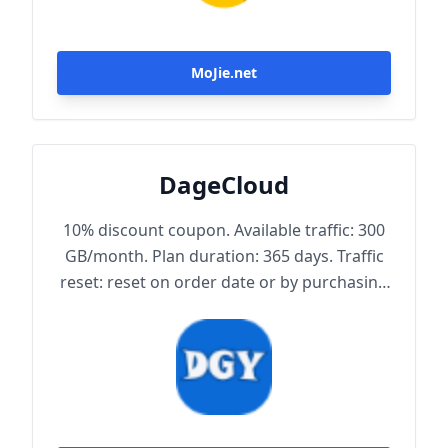
MoJie.net
DageCloud
10% discount coupon. Available traffic: 300
GB/month. Plan duration: 365 days. Traffic
reset: reset on order date or by purchasing
traffic package. Maximum achievable
bandwidth: 1000 Mbps. Node protocol:
Trojan.