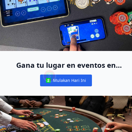
Gana tu lugar en eventos en
vivo del World Poker Free App
Mulakan Hari Ini
alrededor del mundo
Notifications