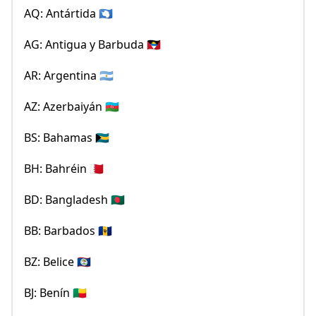
AQ: Antártida 🇦🇶
AG: Antigua y Barbuda 🇦🇬
AR: Argentina 🇦🇷
AZ: Azerbaiyán 🇦🇿
BS: Bahamas 🇧🇸
BH: Bahréin 🇧🇭
BD: Bangladesh 🇧🇩
BB: Barbados 🇧🇧
BZ: Belice 🇧🇿
BJ: Benín 🇧🇯