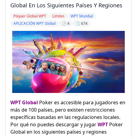
Global En Los Siguientes Países Y Regiones
Póquer Global WPT
Límites
WPT Mundial
APLICACIÓN WPT Global
🕒 4
🗒️ 674
WPT Global
Poker es accesible para jugadores en
más de 100 países, pero existen restricciones
específicas basadas en las regulaciones locales.
Por qué no puedes descargar y jugar
WPT
Poker
Global en los siguientes países y regiones