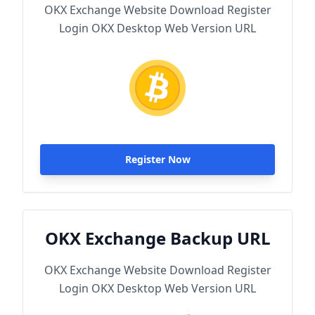
OKX Exchange Website Download Register
Login OKX Desktop Web Version URL
Register Now
OKX Exchange Backup URL
OKX Exchange Website Download Register
Login OKX Desktop Web Version URL