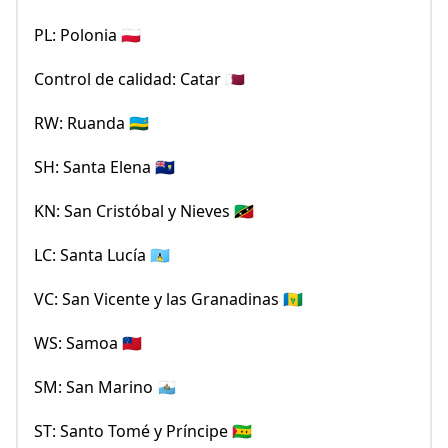
PL: Polonia 🇵🇱
Control de calidad: Catar 🇶🇦
RW: Ruanda 🇷🇼
SH: Santa Elena 🇸🇭
KN: San Cristóbal y Nieves 🇰🇳
LC: Santa Lucía 🇱🇨
VC: San Vicente y las Granadinas 🇻🇨
WS: Samoa 🇼🇸
SM: San Marino 🇸🇲
ST: Santo Tomé y Príncipe 🇸🇹