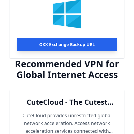
OKX Exchange Backup URL
Recommended VPN for
Global Internet Access
CuteCloud - The Cutest
Cloud
CuteCloud provides unrestricted global
network acceleration. Access network
acceleration services connected with