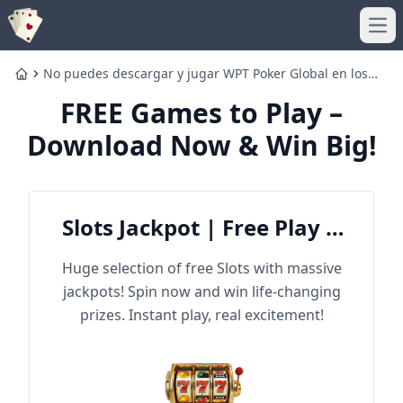
Ope
No puedes descargar y jugar WPT Poker Global en los
Home
siguientes países y regiones
FREE Games to Play –
Download Now & Win Big!
Slots Jackpot | Free Play &
Win Big
Huge selection of free Slots with massive
jackpots! Spin now and win life-changing
prizes. Instant play, real excitement!