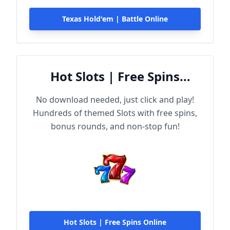
Texas Hold'em | Battle Online
Hot Slots | Free Spins
Online
No download needed, just click and play!
Hundreds of themed Slots with free spins,
bonus rounds, and non-stop fun!
Hot Slots | Free Spins Online