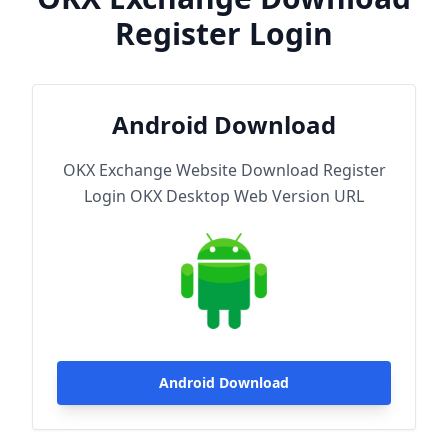
Register Login
Android Download
OKX Exchange Website Download Register
Login OKX Desktop Web Version URL
Android Download