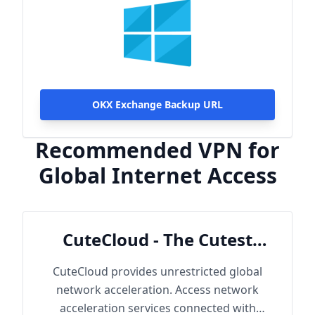
OKX Exchange Backup URL
Recommended VPN for
Global Internet Access
CuteCloud - The Cutest
Cloud
CuteCloud provides unrestricted global
network acceleration. Access network
acceleration services connected with