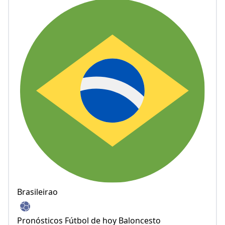
Brasileirao
Pronósticos Fútbol de hoy Baloncesto