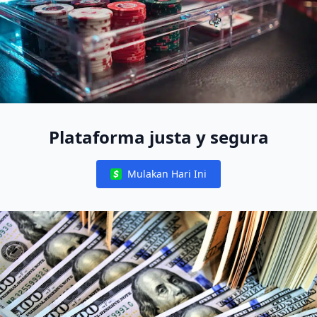
Plataforma justa y segura
Mulakan Hari Ini
Notifications