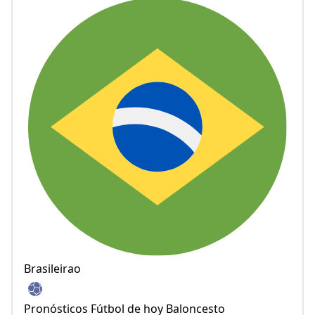
Brasileirao
Pronósticos Fútbol de hoy Baloncesto