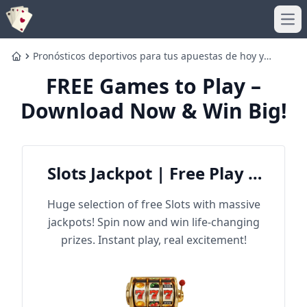
Ope
Pronósticos deportivos para tus apuestas de hoy y
Home
mañana
FREE Games to Play –
Download Now & Win Big!
Slots Jackpot | Free Play &
Win Big
Huge selection of free Slots with massive
jackpots! Spin now and win life-changing
prizes. Instant play, real excitement!