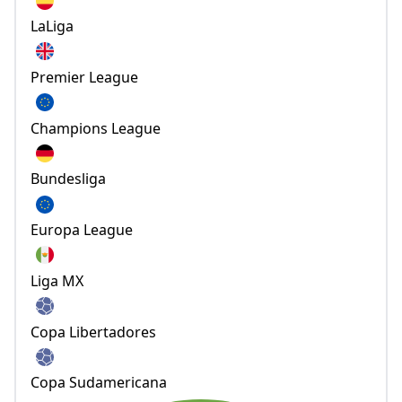
LaLiga
Premier League
Champions League
Bundesliga
Europa League
Liga MX
Copa Libertadores
Copa Sudamericana