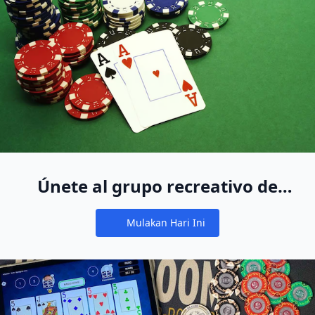
Únete al grupo recreativo de
jugadores de cash game más
Mulakan Hari Ini
grande del mundo
Notifications