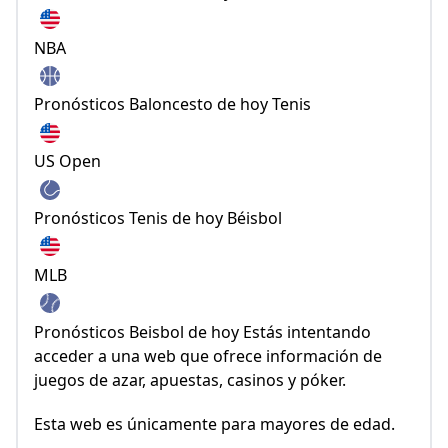
NBA
Pronósticos Baloncesto de hoy Tenis
US Open
Pronósticos Tenis de hoy Béisbol
MLB
Pronósticos Beisbol de hoy Estás intentando
acceder a una web que ofrece información de
juegos de azar, apuestas, casinos y póker.
Esta web es únicamente para mayores de edad.