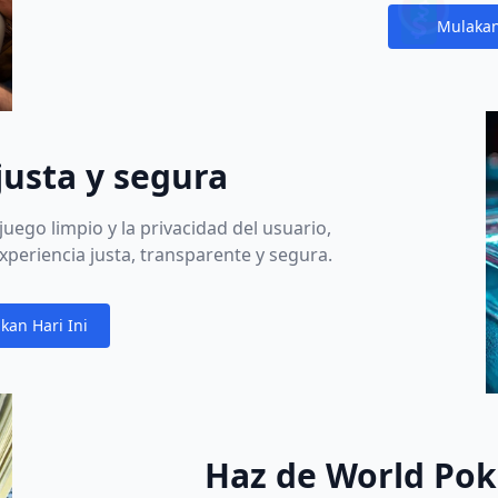
Mulakan
Notification
justa y segura
ego limpio y la privacidad del usuario,
periencia justa, transparente y segura.
kan Hari Ini
ions
Haz de World Pok