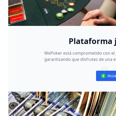
Plataforma 
WePoker está comprometido con el ju
garantizando que disfrutes de una ex
Mula
Notificat