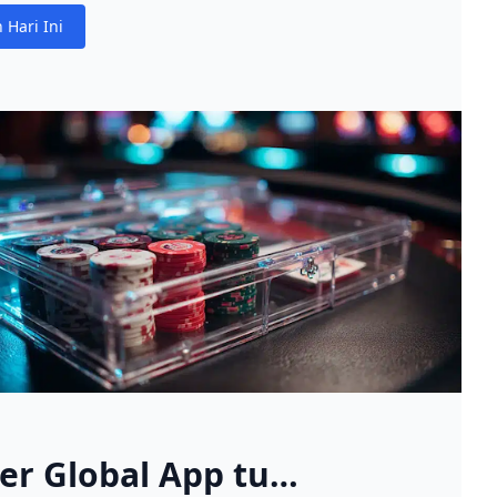
 Hari Ini
s
er Global App tu