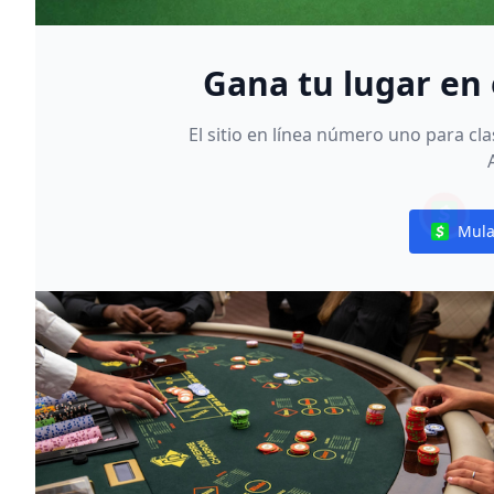
Gana tu lugar en 
World Poker Free
El sitio en línea número uno para cla
mu
Mula
Notificat