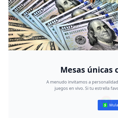
Mesas únicas 
A menudo invitamos a personalidad
juegos en vivo. Si tu estrella fa
oportunidad de co
Mula
Notificat