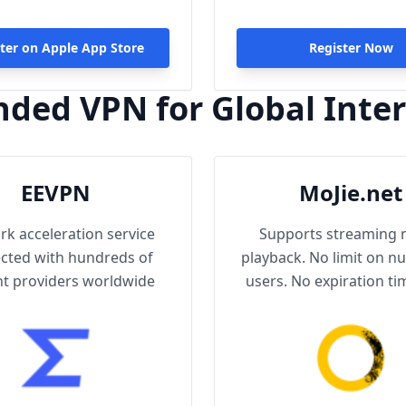
ter on Apple App Store
Register Now
ed VPN for Global Inter
EEVPN
MoJie.net
k acceleration service
Supports streaming 
cted with hundreds of
playback. No limit on n
t providers worldwide
users. No expiration tim
No network speed li