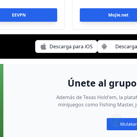
EEVPN
MoJie.net
Descarga para iOS
Descarga
Andro
Únete al grupo
jugadores de cash
Además de Texas Hold'em, la plata
del m
minijuegos como Fishing Master, j
Mulakan
Notification