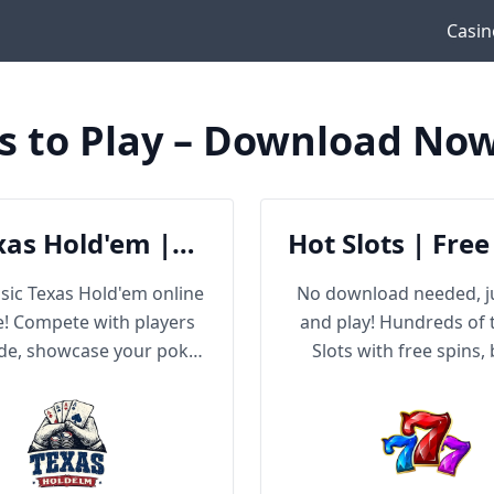
Casin
 to Play – Download Now
xas Hold'em |
Hot Slots | Free
attle Online
Online
ssic Texas Hold'em online
No download needed, ju
e! Compete with players
and play! Hundreds of
de, showcase your poker
Slots with free spins,
 and win real cash prizes!
rounds, and non-stop